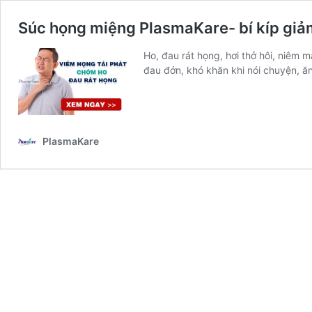
Súc họng miệng PlasmaKare- bí kíp giảm
Ho, đau rát họng, hơi thở hôi, niê
đau đớn, khó khăn khi nói chuyện, ă
PlasmaKare