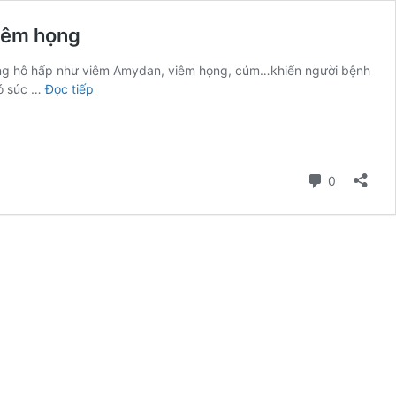
viêm họng
đường hô hấp như viêm Amydan, viêm họng, cúm…khiến người bệnh
Súc
có súc …
Đọc tiếp
họng
miệng
PlasmaKare-
bí
Bình luận
kíp
0
giảm
nhanh
đau
rát
họng,
êm
dịu
cơn
ho,
hết
viêm