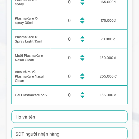
165.000đ
spray
PlasmaKare X-
175.000đ
spray 30ml
PlasmaKare X-
70.000 đ
Spray Light 15ml
Muối PlasmaKare
180.000 đ
Nasal Clean
Bình và muối
PlasmaKare Nasal
255.000 đ
Clean
Gel Plasmakare no5
165.000 đ