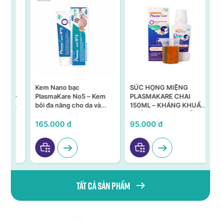
Kem Nano bạc
SÚC HỌNG MIỆNG
Xị
 –
PlasmaKare No5 – Kem
PLASMAKARE CHAI
X-
g
bôi đa năng cho da và
150ML – KHÁNG KHUẨN,
niêm mạc
KHÁNG VIRUS, CHỐNG
VIÊM TẠI HỌNG MIỆNG
165.000 đ
95.000 đ
70
Tất cả sản phẩm