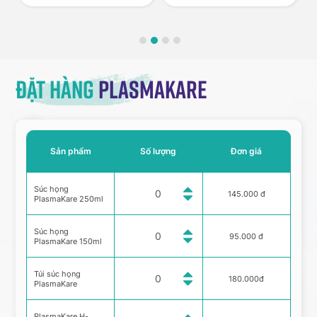
Đặt hàng
Plasmakare
Sản phẩm
Số lượng
Đơn giá
Súc họng
145.000 đ
PlasmaKare 250ml
Súc họng
95.000 đ
PlasmaKare 150ml
Túi súc họng
180.000đ
PlasmaKare
PlasmaKare H-