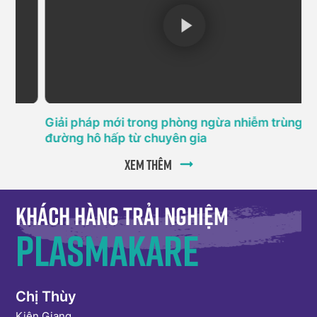
Giải pháp mới trong phòng ngừa nhiễm trùng
T
đường hô hấp từ chuyên gia
h
P
Xem thêm
Khách hàng trải nghiệm
Plasmakare
Chị Thương
Chị Thùy
Chị Trang
Cô Tuyết
Kiên Giang