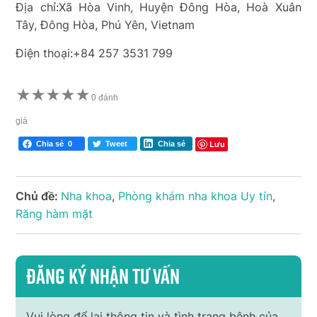
Địa chỉ:Xã Hòa Vinh, Huyện Đông Hòa, Hoà Xuân
Tây, Đông Hòa, Phú Yên, Vietnam
Điện thoại:+84 257 3531 799
★
★
★
★
★
0 đánh
giá
Lưu
Chia sẻ
0
Tweet
Chia sẻ
Chủ đề:
Nha khoa
,
Phòng khám nha khoa Uy tín
,
Răng hàm mặt
Đăng ký nhận tư vấn
Vui lòng để lại thông tin và tình trạng bệnh của