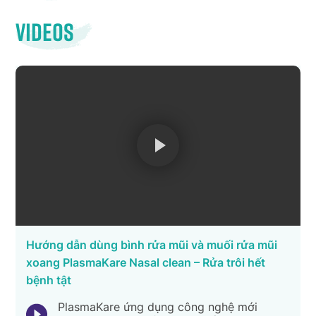
Videos
Hướng dẫn dùng bình rửa mũi và muối rửa mũi
xoang PlasmaKare Nasal clean – Rửa trôi hết
bệnh tật
PlasmaKare ứng dụng công nghệ mới