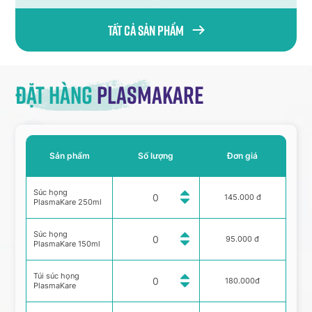
Tất cả sản phẩm
Đặt hàng
Plasmakare
Sản phẩm
Số lượng
Đơn giá
Súc họng
145.000 đ
PlasmaKare 250ml
Súc họng
95.000 đ
PlasmaKare 150ml
Túi súc họng
180.000đ
PlasmaKare