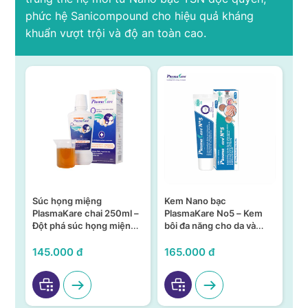
phức hệ Sanicompound cho hiệu quả kháng
khuẩn vượt trội và độ an toàn cao.
Súc họng miệng
Kem Nano bạc
S
n –
PlasmaKare chai 250ml –
PlasmaKare No5 – Kem
PL
Đột phá súc họng miệng
bôi đa năng cho da và
15
ả,
từ Nano bạc TSN
niêm mạc
KH
VI
145.000 đ
165.000 đ
95