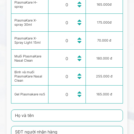
PlasmaKare H-
165.000đ
spray
PlasmaKare X-
175.000đ
spray 30ml
PlasmaKare X-
70.000 đ
Spray Light 15ml
Muối PlasmaKare
180.000 đ
Nasal Clean
Bình và muối
PlasmaKare Nasal
255.000 đ
Clean
Gel Plasmakare no5
165.000 đ