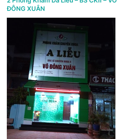
2 Phòng Khám Da Liễu – BS CKII – VÕ
ĐÔNG XUÂN