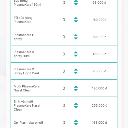
Súc họng
95.000 đ
PlasmaKare 150ml
Túi súc họng
180.000đ
PlasmaKare
PlasmaKare H-
165.000đ
spray
PlasmaKare X-
175.000đ
spray 30ml
PlasmaKare X-
70.000 đ
Spray Light 15ml
Muối PlasmaKare
180.000 đ
Nasal Clean
Bình và muối
PlasmaKare Nasal
255.000 đ
Clean
Gel Plasmakare no5
165.000 đ