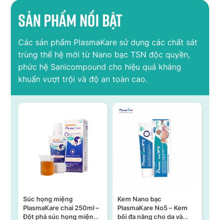
Sản phẩm nổi bật
Các sản phẩm PlasmaKare sử dụng các chất sát
trùng thế hệ mới từ Nano bạc TSN độc quyền,
phức hệ Sanicompound cho hiệu quả kháng
khuẩn vượt trội và độ an toàn cao.
Súc họng miệng
Kem Nano bạc
S
n –
PlasmaKare chai 250ml –
PlasmaKare No5 – Kem
PL
Đột phá súc họng miệng
bôi đa năng cho da và
15