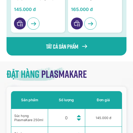
ả,
từ Nano bạc TSN
niêm mạc
KH
VI
145.000 đ
165.000 đ
95
Tất cả sản phẩm
Đặt hàng
Plasmakare
Sản phẩm
Số lượng
Đơn giá
Súc họng
145.000 đ
PlasmaKare 250ml