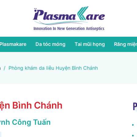
Plasmakare
Da tóc móng
Tai mũi họng
Răng miệ
h
/
Phòng khám da liễu Huyện Bình Chánh
ện Bình Chánh
P
ỳnh Công Tuấn