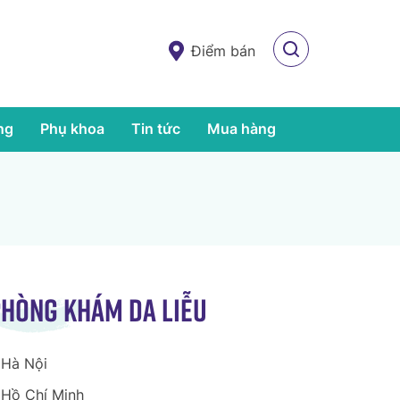
Điểm bán
ng
Phụ khoa
Tin tức
Mua hàng
hòng khám da liễu
Hà Nội
Hồ Chí Minh