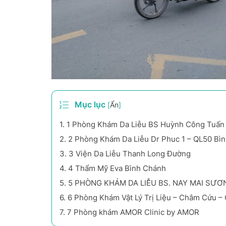
Mục lục
[
Ẩn
]
1.
1 Phòng Khám Da Liễu BS Huỳnh Công Tuấn
2.
2 Phòng Khám Da Liễu Dr Phuc 1 – QL50 Bì
3.
3 Viện Da Liễu Thanh Long Đường
4.
4 Thẩm Mỹ Eva Bình Chánh
5.
5 PHÒNG KHÁM DA LIỄU BS. NAY MAI SƯƠ
6.
6 Phòng Khám Vật Lý Trị Liệu – Châm Cứu – 
7.
7 Phòng khám AMOR Clinic by AMOR