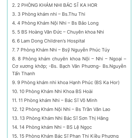
2.
2 PHÒNG KHÁM NHI BÁC SĨ KA HOR
3.
3 Phòng khám nhi – Bs.Thu Thi
4.
4 Phòng Khám Nội Nhi – Bs Bảo Long
5.
5 BS Hoàng Văn Đức – Chuyên khoa Nhi
6.
6 Lam Dong Children’s Hospital
7.
7 Phòng Khám Nhi – Bsỹ Nguyễn Phúc Túy
8.
8 Phòng khám chuyên khoa Nội – Nhi – Ngoại –
Cơ xương khớp; -Bs. Bạch Văn Phương- Bs.Nguyễn
Tấn Thanh
9.
9 Phòng khám nhi khoa Hạnh Phúc (BS Ka Hor)
10.
10 Phòng Khám Nhi Khoa BS Hoài
11.
11 Phòng khám Nhi – Bác Sĩ Võ Minh
12.
12 Phòng Khám Nội Nhi – Bs Trần Văn Lao
13.
13 Phòng Khám Nhi Bác Sĩ Sơn Thị Hằng
14.
14 Phòng khám Nhi – BS Lệ Ngọc
15.
15 Phòng Khám Bác Sĩ Phan Thị Kiều Phương