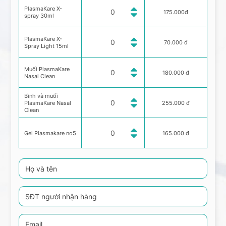
PlasmaKare X-
175.000đ
spray 30ml
PlasmaKare X-
70.000 đ
Spray Light 15ml
Muối PlasmaKare
180.000 đ
Nasal Clean
Bình và muối
PlasmaKare Nasal
255.000 đ
Clean
Gel Plasmakare no5
165.000 đ