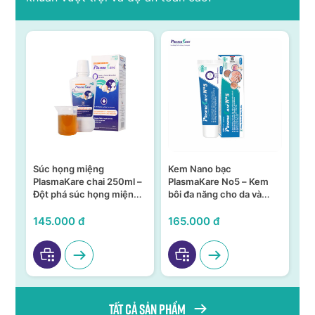
Súc họng miệng
Kem Nano bạc
S
n –
PlasmaKare chai 250ml –
PlasmaKare No5 – Kem
PL
Đột phá súc họng miệng
bôi đa năng cho da và
15
ả,
từ Nano bạc TSN
niêm mạc
KH
VI
145.000 đ
165.000 đ
95
Tất cả sản phẩm