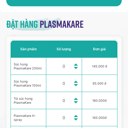
Đặt hàng
Plasmakare
Sản phẩm
Số lượng
Đơn giá
Súc họng
145.000 đ
PlasmaKare 250ml
Súc họng
95.000 đ
PlasmaKare 150ml
Túi súc họng
180.000đ
PlasmaKare
PlasmaKare H-
165.000đ
spray