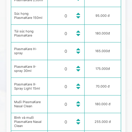
PlasmaKare 250ml
Súc họng
95.000 đ
PlasmaKare 150ml
Túi súc họng
180.000đ
PlasmaKare
PlasmaKare H-
165.000đ
spray
PlasmaKare X-
175.000đ
spray 30ml
PlasmaKare X-
70.000 đ
Spray Light 15ml
Muối PlasmaKare
180.000 đ
Nasal Clean
Bình và muối
PlasmaKare Nasal
255.000 đ
Clean