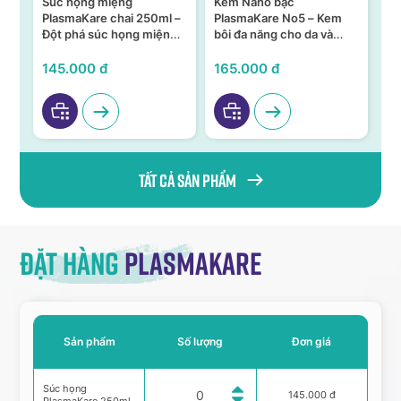
Súc họng miệng
Kem Nano bạc
S
n –
PlasmaKare chai 250ml –
PlasmaKare No5 – Kem
PL
Đột phá súc họng miệng
bôi đa năng cho da và
15
ả,
từ Nano bạc TSN
niêm mạc
KH
VI
145.000 đ
165.000 đ
95
Tất cả sản phẩm
Đặt hàng
Plasmakare
Sản phẩm
Số lượng
Đơn giá
Súc họng
145.000 đ