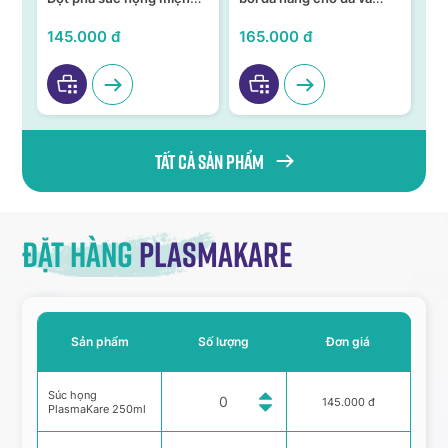
ả,
từ Nano bạc TSN
niêm mạc
KH
VI
145.000 đ
165.000 đ
95
Tất cả sản phẩm
Đặt hàng
Plasmakare
Sản phẩm
Số lượng
Đơn giá
Súc họng
145.000 đ
PlasmaKare 250ml