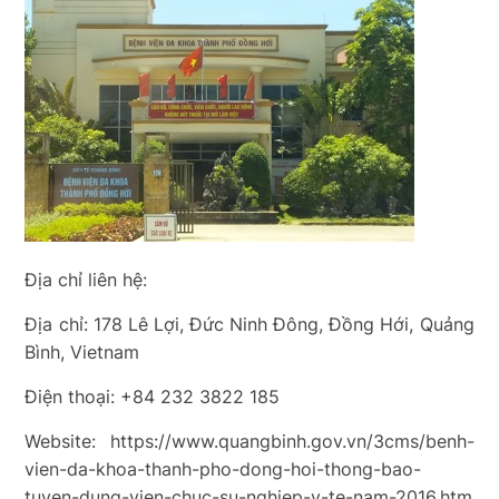
Địa chỉ liên hệ:
Địa chỉ: 178 Lê Lợi, Đức Ninh Đông, Đồng Hới, Quảng
Bình, Vietnam
Điện thoại: +84 232 3822 185
Website: https://www.quangbinh.gov.vn/3cms/benh-
vien-da-khoa-thanh-pho-dong-hoi-thong-bao-
tuyen-dung-vien-chuc-su-nghiep-y-te-nam-2016.htm