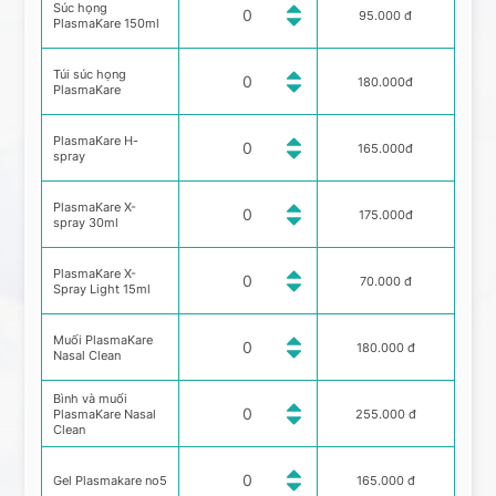
Súc họng
95.000 đ
PlasmaKare 150ml
Túi súc họng
180.000đ
PlasmaKare
PlasmaKare H-
165.000đ
spray
PlasmaKare X-
175.000đ
spray 30ml
PlasmaKare X-
70.000 đ
Spray Light 15ml
Muối PlasmaKare
180.000 đ
Nasal Clean
Bình và muối
PlasmaKare Nasal
255.000 đ
Clean
Gel Plasmakare no5
165.000 đ