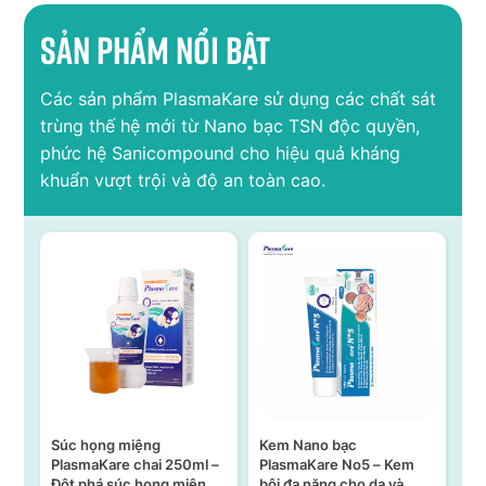
Sản phẩm nổi bật
Các sản phẩm PlasmaKare sử dụng các chất sát
trùng thế hệ mới từ Nano bạc TSN độc quyền,
phức hệ Sanicompound cho hiệu quả kháng
khuẩn vượt trội và độ an toàn cao.
Súc họng miệng
Kem Nano bạc
S
n –
PlasmaKare chai 250ml –
PlasmaKare No5 – Kem
PL
Đột phá súc họng miệng
bôi đa năng cho da và
15