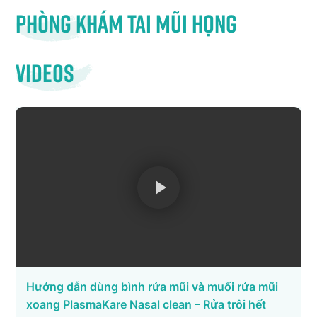
Phòng khám tai mũi họng
Videos
Hướng dẫn dùng bình rửa mũi và muối rửa mũi
xoang PlasmaKare Nasal clean – Rửa trôi hết