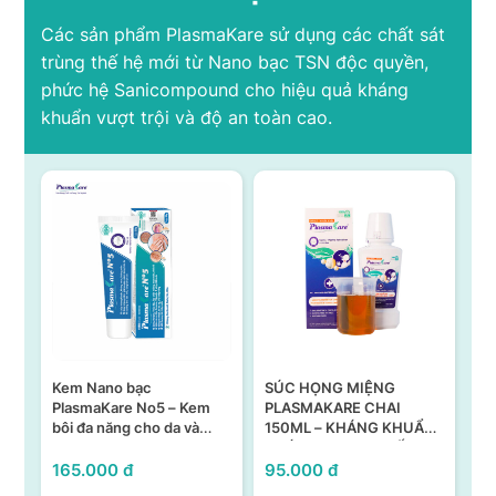
Các sản phẩm PlasmaKare sử dụng các chất sát
trùng thế hệ mới từ Nano bạc TSN độc quyền,
phức hệ Sanicompound cho hiệu quả kháng
khuẩn vượt trội và độ an toàn cao.
Kem Nano bạc
SÚC HỌNG MIỆNG
Xị
 –
PlasmaKare No5 – Kem
PLASMAKARE CHAI
X-
g
bôi đa năng cho da và
150ML – KHÁNG KHUẨN,
niêm mạc
KHÁNG VIRUS, CHỐNG
VIÊM TẠI HỌNG MIỆNG
165.000 đ
95.000 đ
70