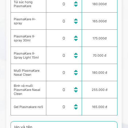
Túi súc họng
180.000đ
PlasmaKare
PlasmaKare H-
165.000đ
spray
PlasmaKare X-
175.000đ
spray 30ml
PlasmaKare X-
70.000 đ
Spray Light 15ml
Muối PlasmaKare
180.000 đ
Nasal Clean
Bình và muối
PlasmaKare Nasal
255.000 đ
Clean
Gel Plasmakare no5
165.000 đ