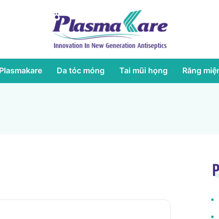
Plasmakare
Da tóc móng
Tai mũi họng
Răng miệ
P