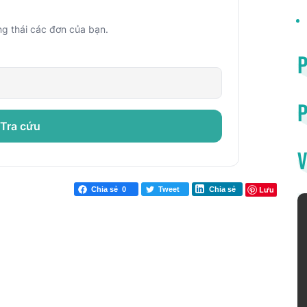
ng thái các đơn của bạn.
P
Tra cứu
V
Lưu
Chia sẻ
0
Tweet
Chia sẻ