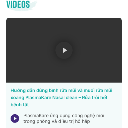
Videos
Hướng dẫn dùng bình rửa mũi và muối rửa mũi
xoang PlasmaKare Nasal clean – Rửa trôi hết
bệnh tật
PlasmaKare ứng dụng công nghệ mới
trong phòng và điều trị hô hấp