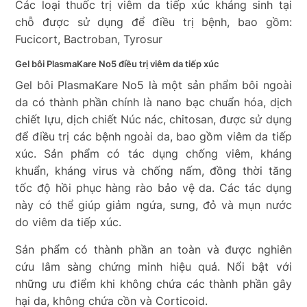
Các loại thuốc trị viêm da tiếp xúc kháng sinh tại
chỗ được sử dụng để điều trị bệnh, bao gồm:
Fucicort, Bactroban, Tyrosur
Gel bôi PlasmaKare No5 điều trị viêm da tiếp xúc
Gel bôi PlasmaKare No5 là một sản phẩm bôi ngoài
da có thành phần chính là nano bạc chuẩn hóa, dịch
chiết lựu, dịch chiết Núc nác, chitosan, được sử dụng
để điều trị các bệnh ngoài da, bao gồm viêm da tiếp
xúc. Sản phẩm có tác dụng chống viêm, kháng
khuẩn, kháng virus và chống nấm,
đồng thời tăng
tốc độ hồi phục hàng rào bảo vệ da
. Các tác dụng
này có thể giúp giảm ngứa, sưng, đỏ và mụn nước
do viêm da tiếp xúc.
Sản phẩm có thành phần an toàn và được nghiên
cứu lâm sàng chứng minh hiệu quả. Nổi bật với
những ưu điểm khi không chứa các thành phần gây
hại da, không chứa cồn và
Corticoid.