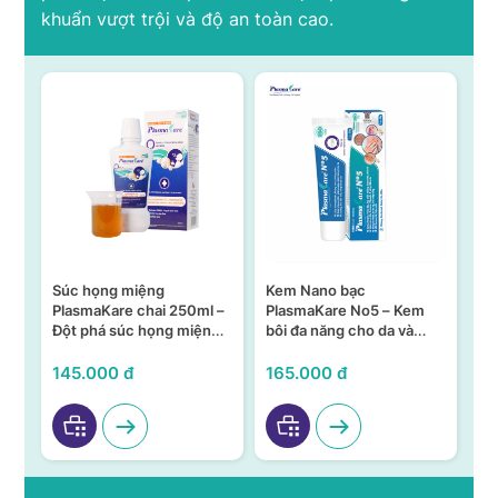
khuẩn vượt trội và độ an toàn cao.
Súc họng miệng
Kem Nano bạc
S
n –
PlasmaKare chai 250ml –
PlasmaKare No5 – Kem
PL
Đột phá súc họng miệng
bôi đa năng cho da và
15
ả,
từ Nano bạc TSN
niêm mạc
KH
VI
145.000 đ
165.000 đ
95