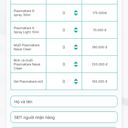
PlasmaKare X-
175.000đ
spray 30ml
PlasmaKare X-
70.000 đ
Spray Light 15ml
Muối PlasmaKare
180.000 đ
Nasal Clean
Bình và muối
PlasmaKare Nasal
255.000 đ
Clean
Gel Plasmakare no5
165.000 đ