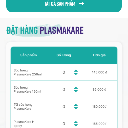
Tất cả sản phẩm
Đặt hàng
Plasmakare
Sản phẩm
Số lượng
Đơn giá
Súc họng
145.000 đ
PlasmaKare 250ml
Súc họng
95.000 đ
PlasmaKare 150ml
Túi súc họng
180.000đ
PlasmaKare
PlasmaKare H-
165.000đ
spray