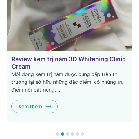
c
TOP 3 loại kem trị nám bác sĩ da liễu
khuyên dùng
Nám sạm là vấn đề thường gặp trên da của chị
em phụ nữ gây ra nhiều phiền toái, phiền muộn
cho mỗi người. Có …
Xem thêm