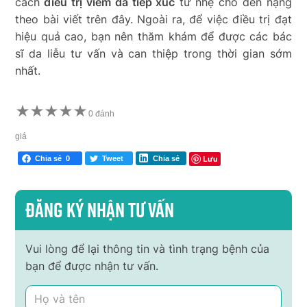
cách
điều trị viêm da tiếp xúc
từ nhẹ cho đến nặng
theo bài viết trên đây. Ngoài ra, để việc điều trị đạt
hiệu quả cao, bạn nên thăm khám để được các bác
sĩ da liễu tư vấn và can thiệp trong thời gian sớm
nhất.
★
★
★
★
★
0 đánh
giá
Lưu
Chia sẻ
0
Tweet
Chia sẻ
Đăng ký nhận tư vấn
Vui lòng để lại thông tin và tình trạng bệnh của
bạn để được nhận tư vấn.