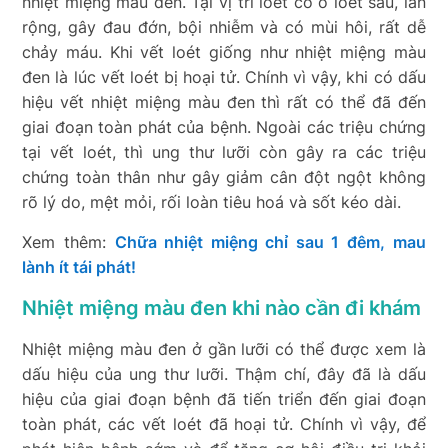
nhiệt miệng màu đen. Tại vị trí loét có ổ loét sâu, lan
rộng, gây đau đớn, bội nhiễm và có mùi hôi, rất dễ
chảy máu. Khi vết loét giống như nhiệt miệng màu
đen là lúc vết loét bị hoại tử. Chính vì vậy, khi có dấu
hiệu vết nhiệt miệng màu đen thì rất có thể đã đến
giai đoạn toàn phát của bệnh. Ngoài các triệu chứng
tại vết loét, thì ung thư lưỡi còn gây ra các triệu
chứng toàn thân như gây giảm cân đột ngột không
rõ lý do, mệt mỏi, rối loàn tiêu hoá và sốt kéo dài.
Xem thêm:
Chữa nhiệt miệng chỉ sau 1 đêm, mau
lành ít tái phát!
Nhiệt miệng màu đen khi nào cần đi khám
Nhiệt miệng màu đen ở gần lưỡi có thể được xem là
dấu hiệu của ung thư lưỡi. Thậm chí, đây đã là dấu
hiệu của giai đoạn bệnh đã tiến triển đến giai đoạn
toàn phát, các vết loét đã hoại tử. Chính vì vậy, để