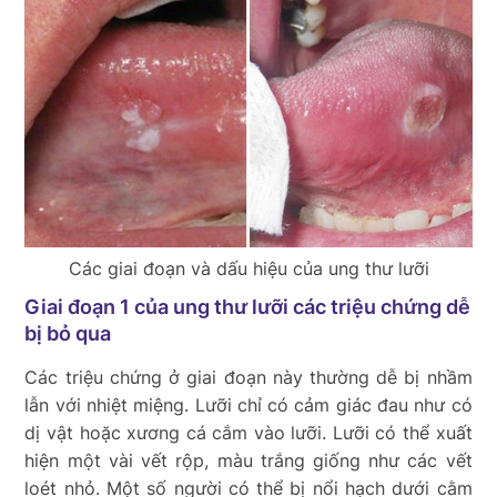
Các giai đoạn và dấu hiệu của ung thư lưỡi
Giai đoạn 1 của ung thư lưỡi các triệu chứng dễ
bị bỏ qua
Các triệu chứng ở giai đoạn này thường dễ bị nhầm
lẫn với nhiệt miệng. Lưỡi chỉ có cảm giác đau như có
dị vật hoặc xương cá cắm vào lưỡi. Lưỡi có thể xuất
hiện một vài vết rộp, màu trắng giống như các vết
loét nhỏ. Một số người có thể bị nổi hạch dưới cằm