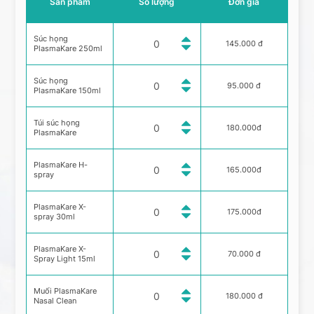
Sản phẩm
Số lượng
Đơn giá
Súc họng
145.000 đ
PlasmaKare 250ml
Súc họng
95.000 đ
PlasmaKare 150ml
Túi súc họng
180.000đ
PlasmaKare
PlasmaKare H-
165.000đ
spray
PlasmaKare X-
175.000đ
spray 30ml
PlasmaKare X-
70.000 đ
Spray Light 15ml
Muối PlasmaKare
180.000 đ
Nasal Clean