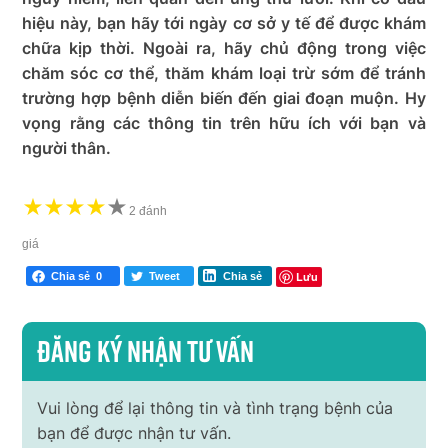
hiệu này, bạn hãy tới ngày cơ sở y tế để được khám
chữa kịp thời. Ngoài ra, hãy chủ động trong việc
chăm sóc cơ thể, thăm khám loại trừ sớm để tránh
trường hợp bệnh diễn biến đến giai đoạn muộn. Hy
vọng rằng các thông tin trên hữu ích với bạn và
người thân.
★
★
★
★
★
★
2 đánh
giá
Lưu
Chia sẻ
0
Tweet
Chia sẻ
Đăng ký nhận tư vấn
Vui lòng để lại thông tin và tình trạng bệnh của
bạn để được nhận tư vấn.