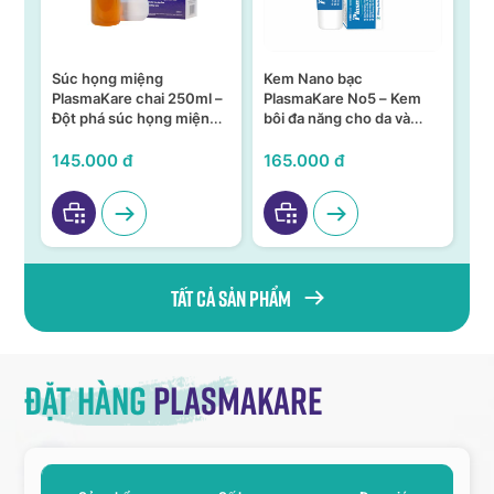
Súc họng miệng
Kem Nano bạc
S
n –
PlasmaKare chai 250ml –
PlasmaKare No5 – Kem
PL
Đột phá súc họng miệng
bôi đa năng cho da và
15
ả,
từ Nano bạc TSN
niêm mạc
KH
VI
145.000 đ
165.000 đ
95
Tất cả sản phẩm
Đặt hàng
Plasmakare