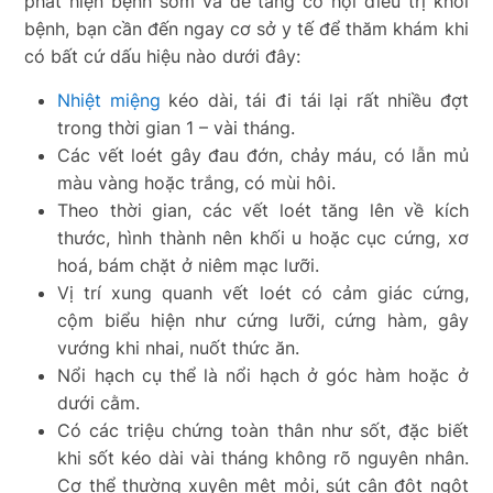
phát hiện bệnh sớm và để tăng cơ hội điều trị khỏi
bệnh, bạn cần đến ngay cơ sở y tế để thăm khám khi
có bất cứ dấu hiệu nào dưới đây:
Nhiệt miệng
kéo dài, tái đi tái lại rất nhiều đợt
trong thời gian 1 – vài tháng.
Các vết loét gây đau đớn, chảy máu, có lẫn mủ
màu vàng hoặc trắng, có mùi hôi.
Theo thời gian, các vết loét tăng lên về kích
thước, hình thành nên khối u hoặc cục cứng, xơ
hoá, bám chặt ở niêm mạc lưỡi.
Vị trí xung quanh vết loét có cảm giác cứng,
cộm biểu hiện như cứng lưỡi, cứng hàm, gây
vướng khi nhai, nuốt thức ăn.
Nổi hạch cụ thể là nổi hạch ở góc hàm hoặc ở
dưới cằm.
Có các triệu chứng toàn thân như sốt, đặc biết
khi sốt kéo dài vài tháng không rõ nguyên nhân.
Cơ thể thường xuyên mệt mỏi, sút cân đột ngột