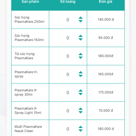
Sản phẩm
Số lượng
Đơn giá
Súc họng
145.000 đ
PlasmaKare 250ml
Súc họng
95.000 đ
PlasmaKare 150ml
Túi súc họng
180.000đ
PlasmaKare
PlasmaKare H-
165.000đ
spray
PlasmaKare X-
175.000đ
spray 30ml
PlasmaKare X-
70.000 đ
Spray Light 15ml
Muối PlasmaKare
180.000 đ
Nasal Clean