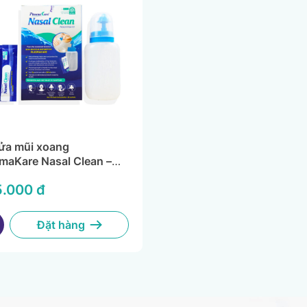
ửa mũi xoang
maKare Nasal Clean –
g khuẩn, kháng virus,
.000 đ
sạch hiệu quả, an toàn
Đặt hàng