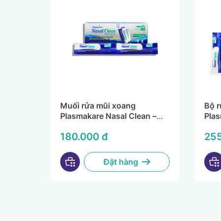
Muối rửa mũi xoang
Bộ r
Plasmakare Nasal Clean –
Plas
Làm sạch sâu hơn
Khán
180.000 đ
255
làm 
Đặt hàng