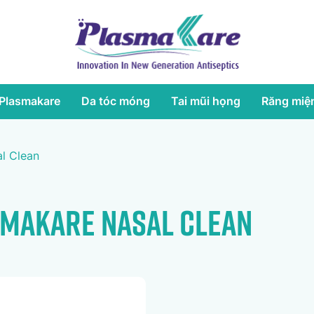
Plasmakare
Da tóc móng
Tai mũi họng
Răng miệ
l Clean
smaKare Nasal Clean