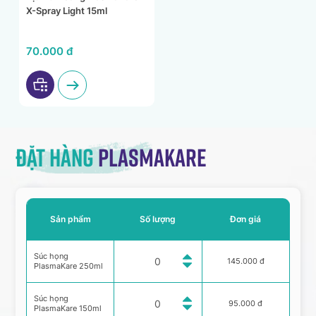
X-Spray Light 15ml
70.000 đ
Đặt hàng
Plasmakare
Sản phẩm
Số lượng
Đơn giá
Súc họng
145.000 đ
PlasmaKare 250ml
Súc họng
95.000 đ
PlasmaKare 150ml