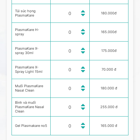
Túi súc họng
180.000đ
PlasmaKare
PlasmaKare H-
165.000đ
spray
PlasmaKare X-
175.000đ
spray 30ml
PlasmaKare X-
70.000 đ
Spray Light 15ml
Muối PlasmaKare
180.000 đ
Nasal Clean
Bình và muối
PlasmaKare Nasal
255.000 đ
Clean
Gel Plasmakare no5
165.000 đ