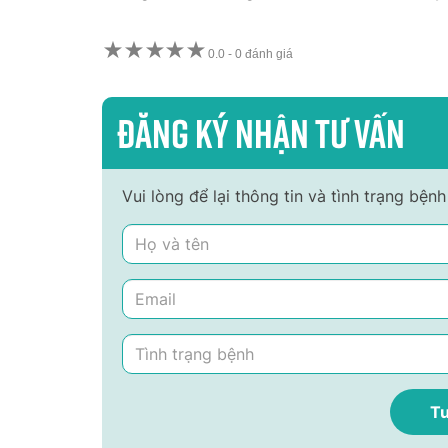
★
★
★
★
★
0.0
-
0 đánh giá
Đăng ký nhận tư vấn
Vui lòng để lại thông tin và tình trạng bệ