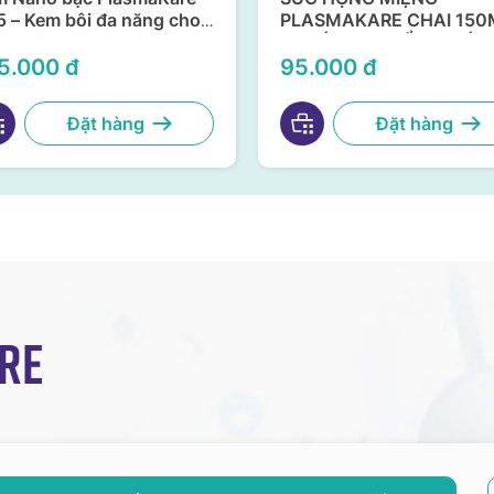
 – Kem bôi đa năng cho
PLASMAKARE CHAI 150
và niêm mạc
– KHÁNG KHUẨN, KHÁN
VIRUS, CHỐNG VIÊM TẠI
5.000 đ
95.000 đ
HỌNG MIỆNG
Đặt hàng
Đặt hàng
re