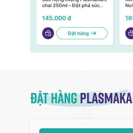
 Clean –
chai 250ml – Đột phá súc
No5
ng virus,
họng miệng từ Nano bạc
da 
, an toàn
TSN
145.000 đ
16
àng
Đặt hàng
Đặt hàng
Plasmaka