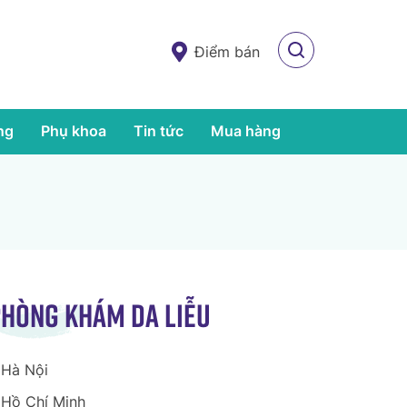
Điểm bán
ng
Phụ khoa
Tin tức
Mua hàng
hòng khám da liễu
Hà Nội
Hồ Chí Minh