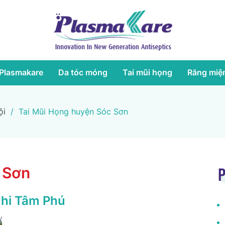
Plasmakare
Da tóc móng
Tai mũi họng
Răng miệ
ội
/
Tai Mũi Họng huyện Sóc Sơn
 Sơn
P
Nhi Tâm Phú