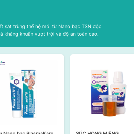
át trùng thế hệ mới từ Nano bạc TSN độc
ả kháng khuẩn vượt trội và độ an toàn cao.
m Nano bạc PlasmaKare
SÚC HỌNG MIỆNG