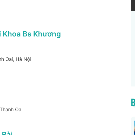
i Khoa Bs Khương
nh Oai, Hà Nội
B
 Thanh Oai
 Bài