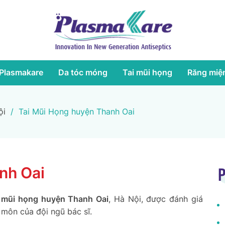
Plasmakare
Da tóc móng
Tai mũi họng
Răng miệ
ội
/
Tai Mũi Họng huyện Thanh Oai
nh Oai
P
 mũi họng huyện Thanh Oai
, Hà Nội, được đánh giá
 môn của đội ngũ bác sĩ.