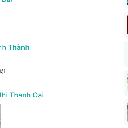
nh Thành
Nội
hi Thanh Oai