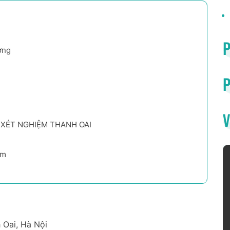
ơng
P
V
 XÉT NGHIỆM THANH OAI
em
 Oai, Hà Nội