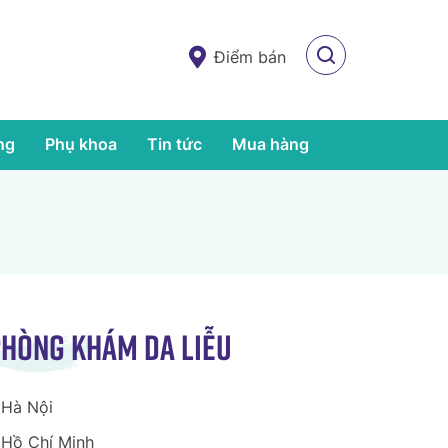
Điểm bán
ng
Phụ khoa
Tin tức
Mua hàng
hòng khám da liễu
Hà Nội
Hồ Chí Minh