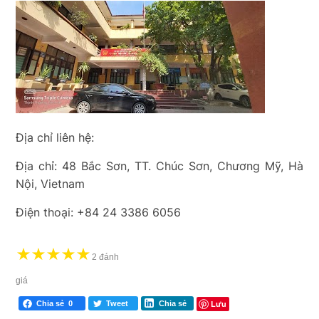
Địa chỉ liên hệ:
Địa chỉ: 48 Bắc Sơn, TT. Chúc Sơn, Chương Mỹ, Hà
Nội, Vietnam
Điện thoại: +84 24 3386 6056
★
★
★
★
★
2 đánh
giá
Lưu
Chia sẻ
0
Tweet
Chia sẻ