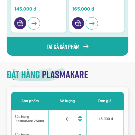
ả,
từ Nano bạc TSN
niêm mạc
KH
VI
145.000 đ
165.000 đ
95
Tất cả sản phẩm
Đặt hàng
Plasmakare
Sản phẩm
Số lượng
Đơn giá
Súc họng
145.000 đ
PlasmaKare 250ml
Súc họng