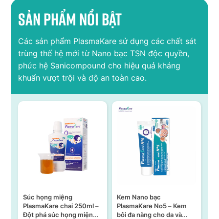
Sản phẩm nổi bật
Các sản phẩm PlasmaKare sử dụng các chất sát
trùng thế hệ mới từ Nano bạc TSN độc quyền,
phức hệ Sanicompound cho hiệu quả kháng
khuẩn vượt trội và độ an toàn cao.
Súc họng miệng
Kem Nano bạc
S
n –
PlasmaKare chai 250ml –
PlasmaKare No5 – Kem
PL
Đột phá súc họng miệng
bôi đa năng cho da và
15