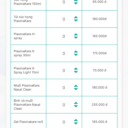
95.000 đ
PlasmaKare 150ml
Túi súc họng
180.000đ
PlasmaKare
PlasmaKare H-
165.000đ
spray
PlasmaKare X-
175.000đ
spray 30ml
PlasmaKare X-
70.000 đ
Spray Light 15ml
Muối PlasmaKare
180.000 đ
Nasal Clean
Bình và muối
PlasmaKare Nasal
255.000 đ
Clean
Gel Plasmakare no5
165.000 đ