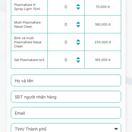
PlasmaKare X-
70.000 đ
Spray Light 15ml
Muối PlasmaKare
180.000 đ
Nasal Clean
Bình và muối
PlasmaKare Nasal
255.000 đ
Clean
Gel Plasmakare no5
165.000 đ