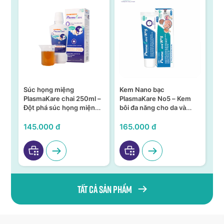
Súc họng miệng
Kem Nano bạc
S
n –
PlasmaKare chai 250ml –
PlasmaKare No5 – Kem
PL
Đột phá súc họng miệng
bôi đa năng cho da và
15
ả,
từ Nano bạc TSN
niêm mạc
KH
VI
145.000 đ
165.000 đ
95
Tất cả sản phẩm