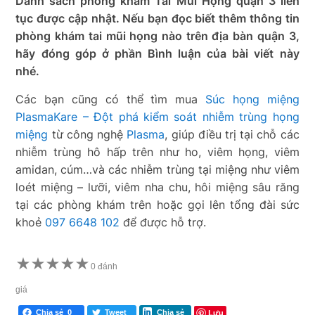
Danh sách phòng khám Tai Mũi Họng quận 3 liên
tục được cập nhật. Nếu bạn đọc biết thêm thông tin
phòng khám tai mũi họng nào trên địa bàn quận 3,
hãy đóng góp ở phần Bình luận của bài viết này
nhé.
Các bạn cũng có thể tìm mua
Súc họng miệng
PlasmaKare – Đột phá kiểm soát nhiễm trùng họng
miệng
từ công nghệ
Plasma
, giúp điều trị tại chỗ các
nhiễm trùng hô hấp trên như ho, viêm họng, viêm
amidan, cúm…và các nhiễm trùng tại miệng như viêm
loét miệng – lưỡi, viêm nha chu, hôi miệng sâu răng
tại các phòng khám trên hoặc gọi lên tổng đài sức
khoẻ
097 6648 102
để được hỗ trợ.
★
★
★
★
★
0 đánh
giá
Lưu
Chia sẻ
0
Tweet
Chia sẻ