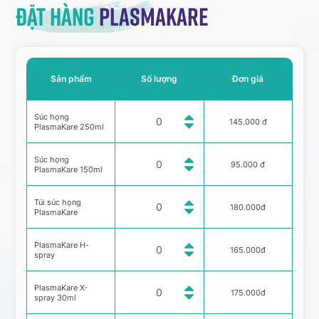
Đặt hàng
Plasmakare
Sản phẩm
Số lượng
Đơn giá
Súc họng
145.000 đ
PlasmaKare 250ml
Súc họng
95.000 đ
PlasmaKare 150ml
Túi súc họng
180.000đ
PlasmaKare
PlasmaKare H-
165.000đ
spray
PlasmaKare X-
175.000đ
spray 30ml