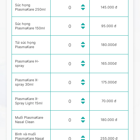
Súc họng
145.000 đ
PlasmaKare 250ml
Súc họng
95.000 đ
PlasmaKare 150ml
Túi súc họng
180.000đ
PlasmaKare
PlasmaKare H-
165.000đ
spray
PlasmaKare X-
175.000đ
spray 30ml
PlasmaKare X-
70.000 đ
Spray Light 15ml
Muối PlasmaKare
180.000 đ
Nasal Clean
Bình và muối
PlasmaKare Nasal
255.000 đ