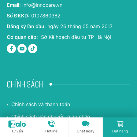
Email:
info@innocare.vn
Số ĐKKD:
0107860382
Đăng ký lần đầu:
ngày 26 tháng 05 năm 2017
Cơ quan cấp:
Sở Kế hoạch đầu tư TP Hà Nội
Chính sách
Chính sách và thanh toán
Chính sách vận chuyển, giao nhận
Chính sách bảo hành và đổi trả
Tư vấn
Hotline
Chat ngay
Đặt hàng