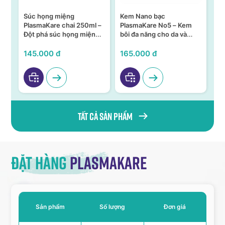
Súc họng miệng
Kem Nano bạc
S
n –
PlasmaKare chai 250ml –
PlasmaKare No5 – Kem
PL
Đột phá súc họng miệng
bôi đa năng cho da và
15
ả,
từ Nano bạc TSN
niêm mạc
KH
VI
145.000 đ
165.000 đ
95
Tất cả sản phẩm
Đặt hàng
Plasmakare
Sản phẩm
Số lượng
Đơn giá