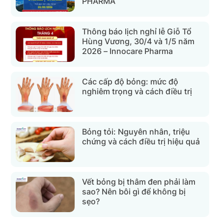
PHARMA
Thông báo lịch nghỉ lễ Giỗ Tổ
Hùng Vương, 30/4 và 1/5 năm
2026 – Innocare Pharma
Các cấp độ bỏng: mức độ
nghiêm trọng và cách điều trị
Bỏng tỏi: Nguyên nhân, triệu
chứng và cách điều trị hiệu quả
Vết bỏng bị thâm đen phải làm
sao? Nên bôi gì để không bị
sẹo?