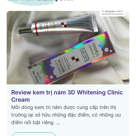
c
TOP 3 loại kem trị nám bác sĩ da liễu
khuyên dùng
Nám sạm là vấn đề thường gặp trên da của chị
em phụ nữ gây ra nhiều phiền toái, phiền muộn
cho mỗi người. Có …