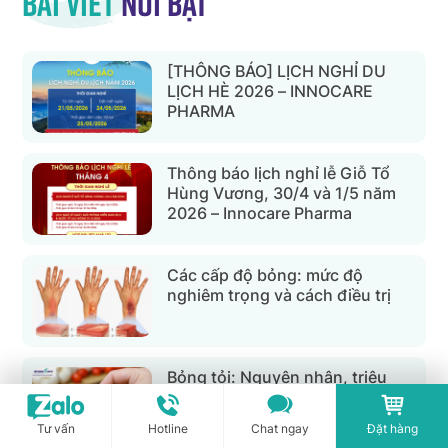
Bài viết
nổi bật
[THÔNG BÁO] LỊCH NGHỈ DU
LỊCH HÈ 2026 – INNOCARE
PHARMA
Thông báo lịch nghỉ lễ Giỗ Tổ
Hùng Vương, 30/4 và 1/5 năm
2026 – Innocare Pharma
Các cấp độ bỏng: mức độ
nghiêm trọng và cách điều trị
Bỏng tỏi: Nguyên nhân, triệu
chứng và cách điều trị hiệu quả
Tư vấn
Hotline
Chat ngay
Đặt hàng