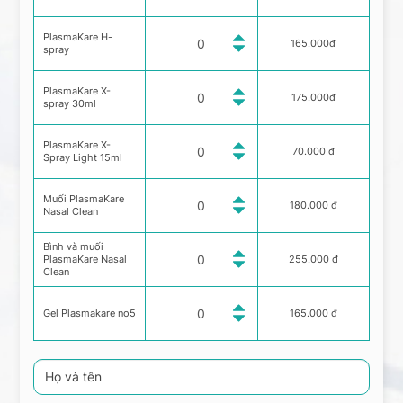
PlasmaKare H-
165.000đ
spray
PlasmaKare X-
175.000đ
spray 30ml
PlasmaKare X-
70.000 đ
Spray Light 15ml
Muối PlasmaKare
180.000 đ
Nasal Clean
Bình và muối
PlasmaKare Nasal
255.000 đ
Clean
Gel Plasmakare no5
165.000 đ