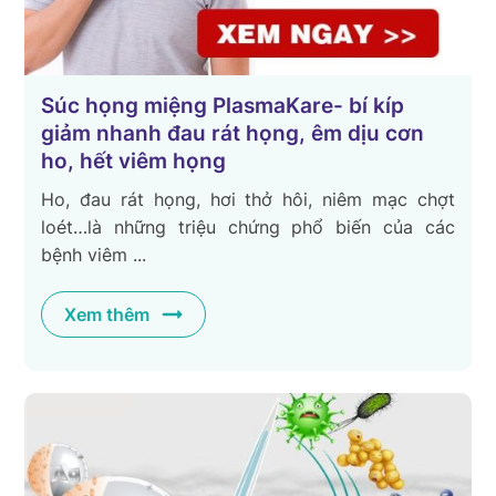
Súc họng miệng PlasmaKare- bí kíp
giảm nhanh đau rát họng, êm dịu cơn
ho, hết viêm họng
Ho, đau rát họng, hơi thở hôi, niêm mạc chợt
loét…là những triệu chứng phổ biến của các
bệnh viêm ...
Xem thêm