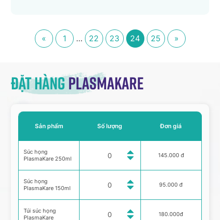
«
1
…
22
23
24
25
»
Đặt hàng
Plasmakare
Sản phẩm
Số lượng
Đơn giá
Súc họng
145.000 đ
PlasmaKare 250ml
Súc họng
95.000 đ
PlasmaKare 150ml
Túi súc họng
180.000đ
PlasmaKare