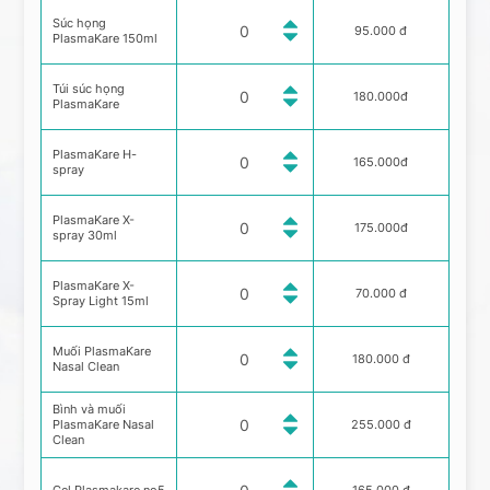
Súc họng
95.000 đ
PlasmaKare 150ml
Túi súc họng
180.000đ
PlasmaKare
PlasmaKare H-
165.000đ
spray
PlasmaKare X-
175.000đ
spray 30ml
PlasmaKare X-
70.000 đ
Spray Light 15ml
Muối PlasmaKare
180.000 đ
Nasal Clean
Bình và muối
PlasmaKare Nasal
255.000 đ
Clean