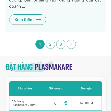
doanh ...
Xem thêm
1
2
3
»
Đặt hàng
Plasmakare
Sản phẩm
Số lượng
Đơn giá
Súc họng
145.000 đ
PlasmaKare 250ml