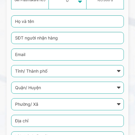
Gel Plasmakare no5
165.000 đ