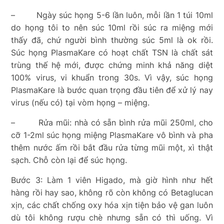
– Ngày súc họng 5-6 lần luôn, mỗi lần 1 túi 10ml
do họng tôi to nên súc 10ml rồi súc ra miệng mới
thấy đã, chứ người bình thường súc 5ml là ok rồi.
Súc họng PlasmaKare có hoạt chất TSN là chất sát
trùng thế hệ mới, được chứng minh khả năng diệt
100% virus, vi khuẩn trong 30s. Vì vậy, súc họng
PlasmaKare là bước quan trọng đầu tiên để xử lý nay
virus (nếu có) tại vòm họng – miệng.
– Rửa mũi: nhà có sẵn bình rửa mũi 250ml, cho
cỡ 1-2ml súc họng miệng PlasmaKare vô bình và pha
thêm nước ấm rồi bắt đầu rửa từng mũi một, xì thật
sạch. Chỗ còn lại để súc họng.
Bước 3: Làm 1 viên Higado, mà giờ hình như hết
hàng rồi hay sao, không rõ còn không có Betaglucan
xịn, các chất chống oxy hóa xịn tiện bảo vệ gan luôn
dù tôi không rượu chè nhưng sẵn có thì uống. Vì