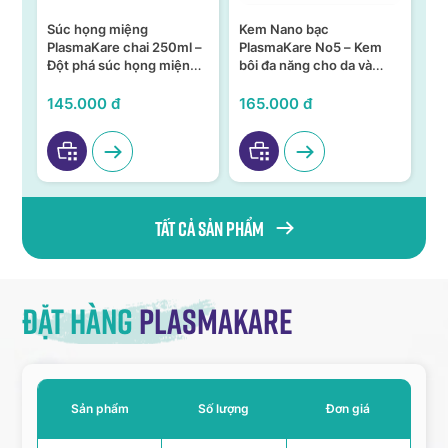
Súc họng miệng
Kem Nano bạc
S
n –
PlasmaKare chai 250ml –
PlasmaKare No5 – Kem
PL
Đột phá súc họng miệng
bôi đa năng cho da và
15
ả,
từ Nano bạc TSN
niêm mạc
KH
VI
145.000 đ
165.000 đ
95
Tất cả sản phẩm
Đặt hàng
Plasmakare
Sản phẩm
Số lượng
Đơn giá