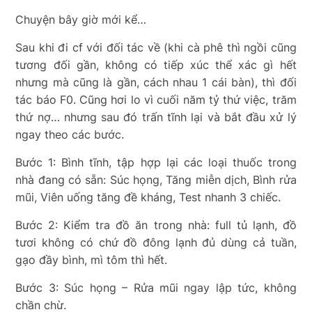
Chuyện bây giờ mới kể…
Sau khi đi cf với đối tác về (khi cà phê thì ngồi cũng
tương đối gần, không có tiếp xúc thể xác gì hết
nhưng mà cũng là gần, cách nhau 1 cái bàn), thì đối
tác báo F0. Cũng hơi lo vì cuối năm tỷ thứ việc, trăm
thứ nợ… nhưng sau đó trấn tĩnh lại và bắt đầu xử lý
ngay theo các bước.
Bước 1: Bình tĩnh, tập hợp lại các loại thuốc trong
nhà đang có sẵn: Súc họng, Tăng miễn dịch, Bình rửa
mũi, Viên uống tăng đề kháng, Test nhanh 3 chiếc.
Bước 2: Kiểm tra đồ ăn trong nhà: full tủ lạnh, đồ
tươi không có chứ đồ đông lạnh đủ dùng cả tuần,
gạo đầy bình, mì tôm thì hết.
Bước 3: Súc họng – Rửa mũi ngay lập tức, không
chần chừ.