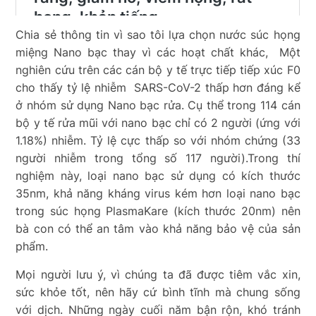
Chia sẻ thông tin vì sao tôi lựa chọn nước súc họng
miệng Nano bạc thay vì các hoạt chất khác, Một
nghiên cứu trên các cán bộ y tế trực tiếp tiếp xúc F0
cho thấy tỷ lệ nhiễm SARS-CoV-2 thấp hơn đáng kể
ở nhóm sử dụng Nano bạc rửa. Cụ thể trong 114 cán
bộ y tế rửa mũi với nano bạc chỉ có 2 người (ứng với
1.18%) nhiễm. Tỷ lệ cực thấp so với nhóm chứng (33
người nhiễm trong tổng số 117 người).Trong thí
nghiệm này, loại nano bạc sử dụng có kích thước
35nm, khả năng kháng virus kém hơn loại nano bạc
trong súc họng PlasmaKare (kích thước 20nm) nên
bà con có thể an tâm vào khả năng bảo vệ của sản
phẩm.
Mọi người lưu ý, vì chúng ta đã được tiêm vắc xin,
sức khỏe tốt, nên hãy cứ bình tĩnh mà chung sống
với dịch. Những ngày cuối năm bận rộn, khó tránh