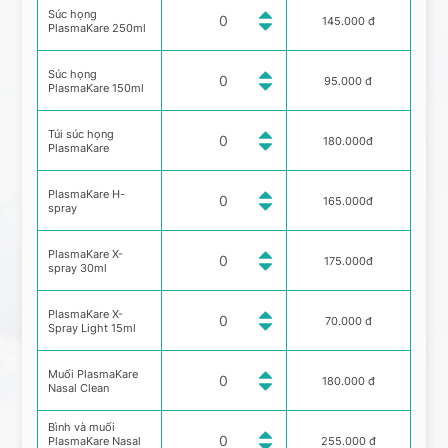
Súc họng
145.000 đ
PlasmaKare 250ml
Súc họng
95.000 đ
PlasmaKare 150ml
Túi súc họng
180.000đ
PlasmaKare
PlasmaKare H-
165.000đ
spray
PlasmaKare X-
175.000đ
spray 30ml
PlasmaKare X-
70.000 đ
Spray Light 15ml
Muối PlasmaKare
180.000 đ
Nasal Clean
Bình và muối
PlasmaKare Nasal
255.000 đ