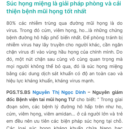
Súc họng miệng là giải pháp phòng và cải
thiện bệnh mũi họng tốt nhất
80% các nhiễm trùng qua đường mũi họng là do
virus. Trong đó cúm, viêm họng, ho…là những chứng
bệnh đường hô hấp phổ biến nhất. Để phòng tránh bị
nhiễm virus hay lây truyền cho người khác, cần ngăn
chặn virus đi vào vùng hầu họng của chính mình. Do
đó, một nút chặn sau cùng vô cùng quan trọng mà
mọi người không thể bỏ qua, đó là súc họng miệng
bằng các dung dịch sát khuẩn có độ an toàn cao và
hiệu lực kháng khuẩn, kháng virus mạnh.
PGS.TS.BS
Nguyễn Thị Ngọc Dinh
– Nguyên giám
đốc Bệnh viện tai mũi họng TƯ
cho biết: “ Trong giai
đoạn sớm, các bệnh lý đường hô hấp trên như ho,
cúm, viêm họng, viêm amidan… ở cả người lớn và trẻ
em đều nên ưu tiên các biện pháp súc họng tại chỗ.
Các loại súc họng kháng khuẩn chứa Nano bạc