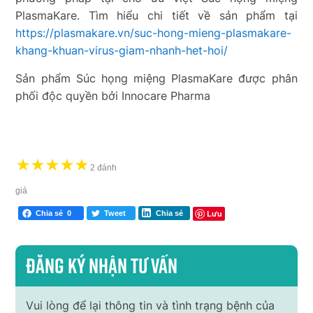
PlasmaKare. Tìm hiểu chi tiết về sản phẩm tại
https://plasmakare.vn/suc-hong-mieng-plasmakare-
khang-khuan-virus-giam-nhanh-het-hoi/
Sản phẩm Súc họng miệng PlasmaKare được phân
phối độc quyền bởi Innocare Pharma
★
★
★
★
★
2 đánh
giá
Lưu
Chia sẻ
0
Tweet
Chia sẻ
Đăng ký nhận tư vấn
Vui lòng để lại thông tin và tình trạng bệnh của