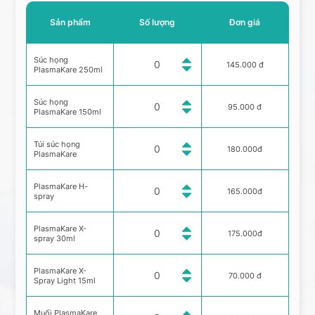
Sản phẩm
Số lượng
Đơn giá
Súc họng
145.000 đ
PlasmaKare 250ml
Súc họng
95.000 đ
PlasmaKare 150ml
Túi súc họng
180.000đ
PlasmaKare
PlasmaKare H-
165.000đ
spray
PlasmaKare X-
175.000đ
spray 30ml
PlasmaKare X-
70.000 đ
Spray Light 15ml
Muối PlasmaKare