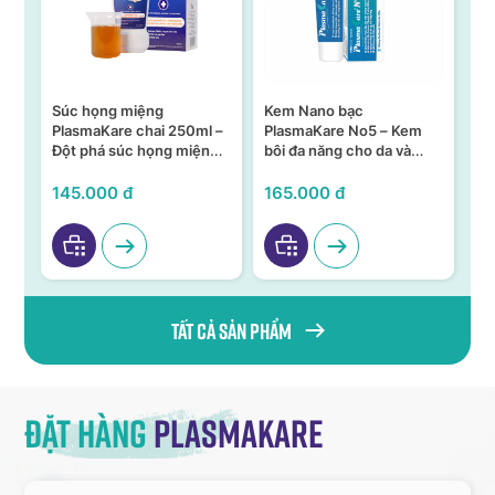
Súc họng miệng
Kem Nano bạc
S
n –
PlasmaKare chai 250ml –
PlasmaKare No5 – Kem
PL
Đột phá súc họng miệng
bôi đa năng cho da và
15
ả,
từ Nano bạc TSN
niêm mạc
KH
VI
145.000 đ
165.000 đ
95
Tất cả sản phẩm
Đặt hàng
Plasmakare