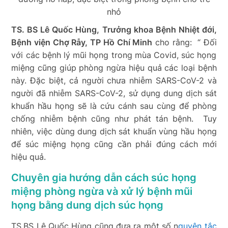
nhỏ
TS. BS Lê Quốc Hùng, Trưởng khoa Bệnh Nhiệt đới,
Bệnh viện Chợ Rẫy, TP Hồ Chí Minh
cho rằng: “
Đối
với các bệnh lý mũi họng trong mùa Covid, súc họng
miệng cũng giúp phòng ngừa hiệu quả các loại bệnh
này. Đặc biệt, cả n
gười chưa nhiễm SARS-CoV-2 và
người đã nhiễm SARS-CoV-2, sử dụng dung dịch sát
khuẩn hầu họng sẽ là cứu cánh sau cùng để phòng
chống nhiễm bệnh cũng như phát tán bệnh.
Tuy
nhiên, việc dùng dung dịch sát khuẩn vùng hầu họng
để súc miệng
họng
cũng cần phải đúng cách mới
hiệu quả.
Chuyên gia hướng dẫn cách súc họng
miệng phòng ngừa và xử lý bệnh mũi
họng bằng dung dịch súc họng
TS.BS Lê Quốc Hùng cũng đưa ra một số n
guyên tắc