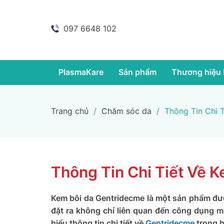
097 6648 102
PlasmaKare
Sản phẩm
Thương hiệu 
Trang chủ
/
Chăm sóc da
/
Thông Tin Chi 
Thông Tin Chi Tiết Về 
Kem bôi da Gentridecme là một sản phẩm đư
đặt ra không chỉ liên quan đến công dụng 
hiểu thông tin chi tiết về
Gentridecme
trong b