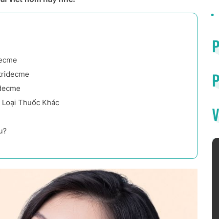
decme
tridecme
P
idecme
 Loại Thuốc Khác
V
u?