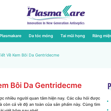
Plasmakare
Da tóc móng
Tai mũi họng
Răng miệ
Tiết Về Kem Bôi Da Gentridecme
Kem Bôi Da Gentridecme
P
ợc nhiều người quan tâm hiện nay. Các câu hỏi được
mà còn cả về độ an toàn của sản phẩm này. Cùng tìm
ài viết hôm nay nhé!