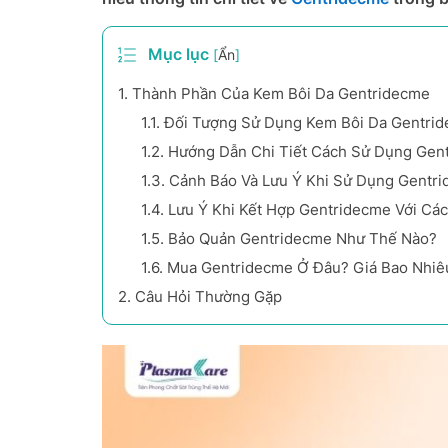
Mục lục
[
Ẩn
]
1.
Thành Phần Của Kem Bôi Da Gentridecme
1.1.
Đối Tượng Sử Dụng Kem Bôi Da Gentri
1.2.
Hướng Dẫn Chi Tiết Cách Sử Dụng Gen
1.3.
Cảnh Báo Và Lưu Ý Khi Sử Dụng Gentr
1.4.
Lưu Ý Khi Kết Hợp Gentridecme Với Các
1.5.
Bảo Quản Gentridecme Như Thế Nào?
1.6.
Mua Gentridecme Ở Đâu? Giá Bao Nhiê
2.
Câu Hỏi Thường Gặp