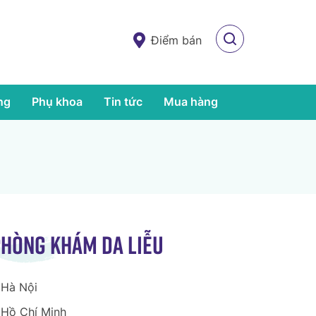
Điểm bán
ng
Phụ khoa
Tin tức
Mua hàng
hòng khám da liễu
Hà Nội
Hồ Chí Minh