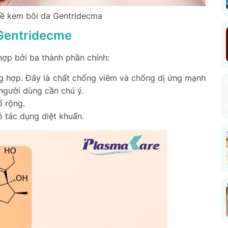
 về kem bôi da Gentridecma
Gentridecme
hợp bởi ba thành phần chính:
g hợp. Đây là chất chống viêm và chống dị ứng mạnh
người dùng cần chú ý.
ổ rộng.
 tác dụng diệt khuẩn.