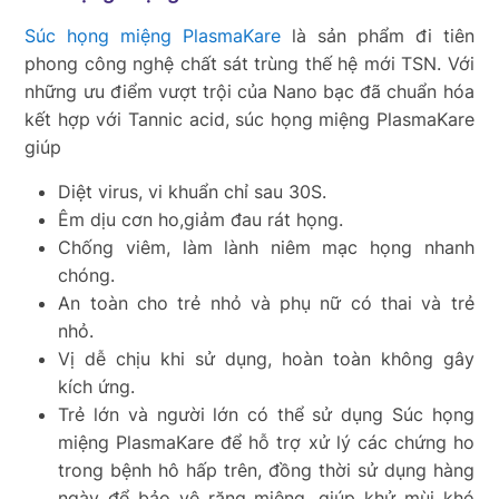
Súc họng miệng PlasmaKare
là sản phẩm đi tiên
phong công nghệ chất sát trùng thế hệ mới TSN. Với
những ưu điểm vượt trội của Nano bạc đã chuẩn hóa
kết hợp với Tannic acid, súc họng miệng PlasmaKare
giúp
Diệt virus, vi khuẩn chỉ sau 30S.
Êm dịu cơn ho,giảm đau rát họng.
Chống viêm, làm lành niêm mạc họng nhanh
chóng.
An toàn cho trẻ nhỏ và phụ nữ có thai và trẻ
nhỏ.
Vị dễ chịu khi sử dụng, hoàn toàn không gây
kích ứng.
Trẻ lớn và người lớn có thể sử dụng Súc họng
miệng PlasmaKare để hỗ trợ xử lý các chứng ho
trong bệnh hô hấp trên, đồng thời sử dụng hàng
ngày để bảo vệ răng miệng, giúp khử mùi khó