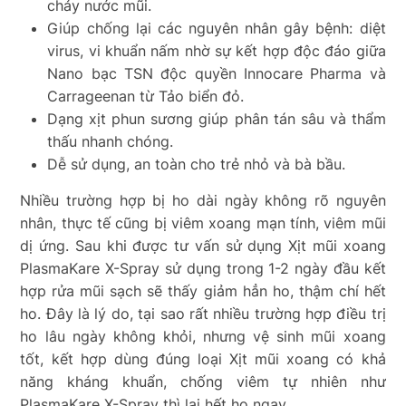
chảy nước mũi.
Giúp chống lại các nguyên nhân gây bệnh: diệt
virus, vi khuẩn nấm nhờ sự kết hợp độc đáo giữa
Nano bạc TSN độc quyền Innocare Pharma và
Carrageenan từ Tảo biển đỏ.
Dạng xịt phun sương giúp phân tán sâu và thẩm
thấu nhanh chóng.
Dễ sử dụng, an toàn cho trẻ nhỏ và bà bầu.
Nhiều trường hợp bị ho dài ngày không rõ nguyên
nhân, thực tế cũng bị viêm xoang mạn tính, viêm mũi
dị ứng. Sau khi được tư vấn sử dụng Xịt mũi xoang
PlasmaKare X-Spray sử dụng trong 1-2 ngày đầu kết
hợp rửa mũi sạch sẽ thấy giảm hẳn ho, thậm chí hết
ho. Đây là lý do, tại sao rất nhiều trường hợp điều trị
ho lâu ngày không khỏi, nhưng vệ sinh mũi xoang
tốt, kết hợp dùng đúng loại Xịt mũi xoang có khả
năng kháng khuẩn, chống viêm tự nhiên như
PlasmaKare X-Spray thì lại hết ho ngay.