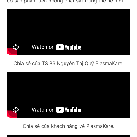
bộ sản phẩm tiên phong chất sát trùng thế hệ mới.
Chia sẻ của TS.BS Nguyễn Thị Quỹ PlasmaKare.
Chia sẻ của khách hàng về PlasmaKare.