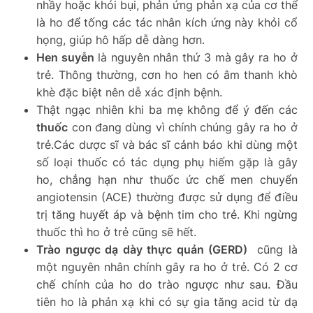
nhầy hoặc khói bụi, phản ứng phản xạ của cơ thể
là ho để tống các tác nhân kích ứng này khỏi cổ
họng, giúp hô hấp dễ dàng hơn.
Hen suyễn
là nguyên nhân thứ 3 mà gây ra ho ở
trẻ.
Thông thường, cơn ho hen có âm thanh khò
khè đặc biệt nên dễ xác định bệnh.
Thật ngạc nhiên khi ba mẹ không để ý đến các
thuốc
con đang dùng vì chính chúng gây ra ho ở
trẻ.Các dược sĩ và bác sĩ cảnh báo khi dùng một
số loại thuốc có tác dụng phụ hiếm gặp là gây
ho, chẳng hạn như thuốc ức chế men chuyển
angiotensin (ACE) thường được sử dụng để điều
trị tăng huyết áp và bệnh tim cho trẻ. Khi ngừng
thuốc thì ho ở trẻ cũng sẽ hết.
Trào ngược dạ dày thực quản (GERD)
cũng là
một nguyên nhân chính gây ra ho ở trẻ. Có 2 cơ
chế chính của ho do trào ngược như sau. Đầu
tiên ho là phản xạ khi có sự gia tăng acid từ dạ