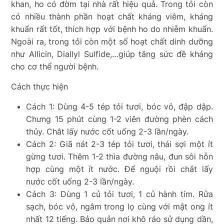
khan, ho có đờm tại nhà rất hiệu quả. Trong tỏi còn
có nhiều thành phần hoạt chất kháng viêm, kháng
khuẩn rất tốt, thích hợp với bệnh ho do nhiễm khuẩn.
Ngoài ra, trong tỏi còn một số hoạt chất dinh dưỡng
như Allicin, Diallyl Sulfide,…giúp tăng sức đề kháng
cho cơ thể người bệnh.
Cách thực hiện
Cách 1: Dùng 4-5 tép tỏi tươi, bóc vỏ, đập dập.
Chưng 15 phút cùng 1-2 viên đường phèn cách
thủy. Chắt lấy nước cốt uống 2-3 lần/ngày.
Cách 2: Giã nát 2-3 tép tỏi tươi, thái sợi một ít
gừng tươi. Thêm 1-2 thìa đường nâu, đun sôi hỗn
hợp cùng một ít nước. Để nguội rồi chắt lấy
nước cốt uống 2-3 lần/ngày.
Cách 3: Dùng 1 củ tỏi tươi, 1 củ hành tím. Rửa
sạch, bóc vỏ, ngâm trong lọ cùng với mật ong ít
nhất 12 tiếng. Bảo quản nơi khô ráo sử dụng dần,