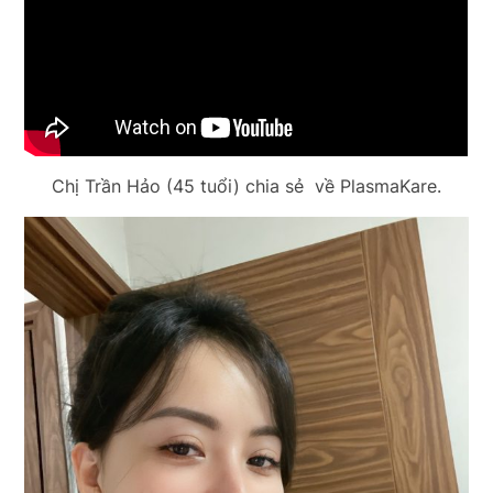
Chị Trần Hảo (45 tuổi) chia sẻ về PlasmaKare.