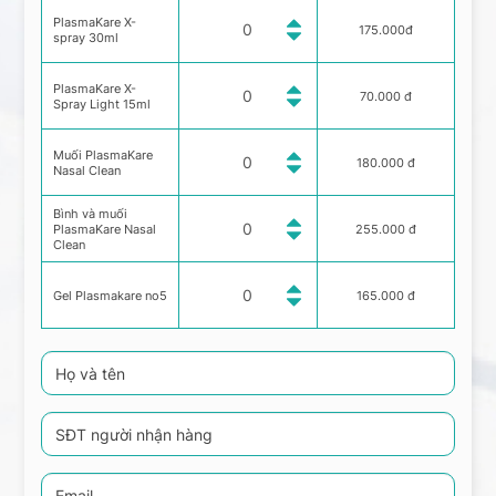
PlasmaKare X-
175.000đ
spray 30ml
PlasmaKare X-
70.000 đ
Spray Light 15ml
Muối PlasmaKare
180.000 đ
Nasal Clean
Bình và muối
PlasmaKare Nasal
255.000 đ
Clean
Gel Plasmakare no5
165.000 đ