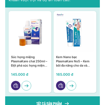
Súc họng miệng
Kem Nano bạc
S
n –
PlasmaKare chai 250ml –
PlasmaKare No5 – Kem
PL
Đột phá súc họng miệng
bôi đa năng cho da và
15
ả,
từ Nano bạc TSN
niêm mạc
KH
VI
145.000 đ
165.000 đ
95
Tất cả sản phẩm