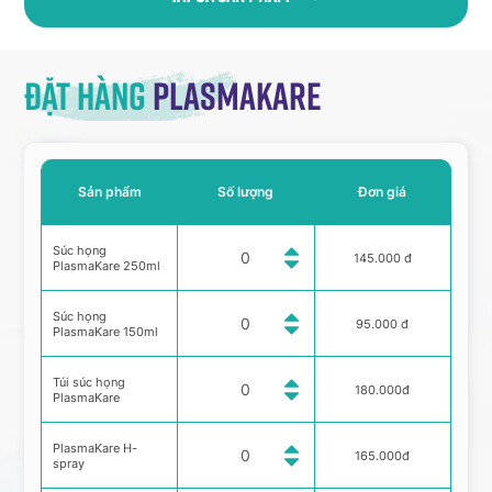
Đặt hàng
Plasmakare
Sản phẩm
Số lượng
Đơn giá
Súc họng
145.000 đ
PlasmaKare 250ml
Súc họng
95.000 đ
PlasmaKare 150ml
Túi súc họng
180.000đ
PlasmaKare
PlasmaKare H-
165.000đ
spray