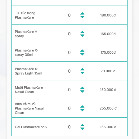
Túi súc họng
180.000đ
PlasmaKare
PlasmaKare H-
165.000đ
spray
PlasmaKare X-
175.000đ
spray 30ml
PlasmaKare X-
70.000 đ
Spray Light 15ml
Muối PlasmaKare
180.000 đ
Nasal Clean
Bình và muối
PlasmaKare Nasal
255.000 đ
Clean
Gel Plasmakare no5
165.000 đ