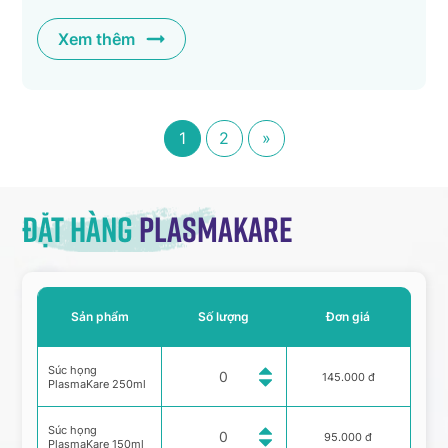
Xem thêm
1
2
»
Đặt hàng
Plasmakare
Sản phẩm
Số lượng
Đơn giá
Súc họng
145.000 đ
PlasmaKare 250ml
Súc họng
95.000 đ
PlasmaKare 150ml