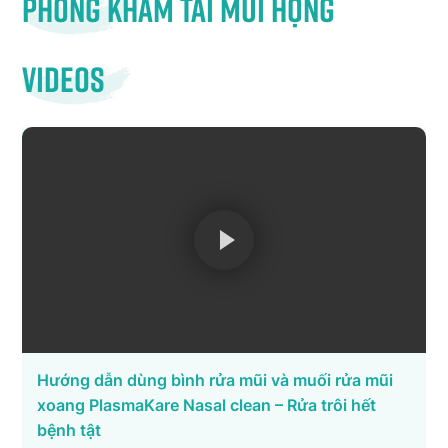
Phòng khám tai mũi họng
Videos
Hướng dẫn dùng bình rửa mũi và muối rửa mũi
xoang PlasmaKare Nasal clean – Rửa trôi hết
bệnh tật