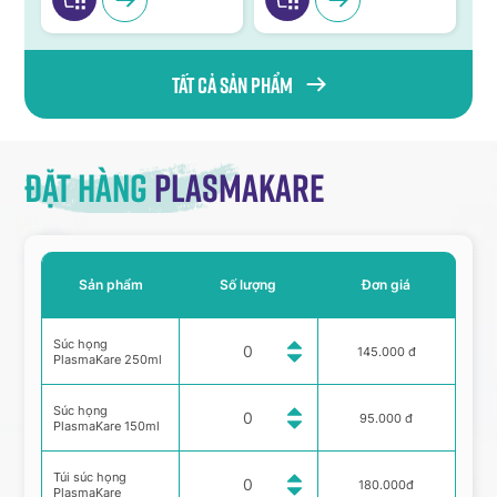
Tất cả sản phẩm
Đặt hàng
Plasmakare
Sản phẩm
Số lượng
Đơn giá
Súc họng
145.000 đ
PlasmaKare 250ml
Súc họng
95.000 đ
PlasmaKare 150ml
Túi súc họng
180.000đ
PlasmaKare