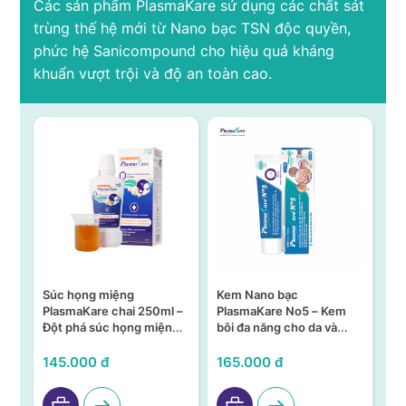
Các sản phẩm PlasmaKare sử dụng các chất sát
trùng thế hệ mới từ Nano bạc TSN độc quyền,
phức hệ Sanicompound cho hiệu quả kháng
khuẩn vượt trội và độ an toàn cao.
Súc họng miệng
Kem Nano bạc
S
n –
PlasmaKare chai 250ml –
PlasmaKare No5 – Kem
PL
Đột phá súc họng miệng
bôi đa năng cho da và
15
ả,
từ Nano bạc TSN
niêm mạc
KH
VI
145.000 đ
165.000 đ
95