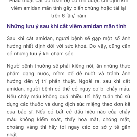
Phẫu thuật cắt bỏ toàn bộ có thể được chỉ định khi
viêm amidan mãn tính gây biến chứng hoặc tái lại
trên 6 lần/ năm
Những lưu ý sau khi cắt viêm amidan mãn tính
Sau khi cắt amidan, người bệnh sẽ gặp một số ảnh
hưởng nhất định đối với sức khoẻ. Do vậy, cũng cần
có những lưu ý khi chăm sóc.
Ngườ bệnh thường sẽ phải kiêng nói, ăn những thực
phẩm dạng nước, mềm để dễ nuốt và tránh ảnh
hưởng đến vị trí phẫn thuật. Ngoài ra, sau khi cắt
amidan, người bệnh có thể có nguy cơ bị chảy máu.
Nếu chảy máu không quá nhiều thì hãy tuân thủ sử
dụng các thuốc và dung dịch súc miệng theo đơn kê
của bác sĩ. Nếu có bất cứ dấu hiệu nào của chảy
máu không kiểm soát, thấy hoa mắt, chóng mặt,
choáng váng thì hãy tới ngay các cơ sở y tế gần
nhất