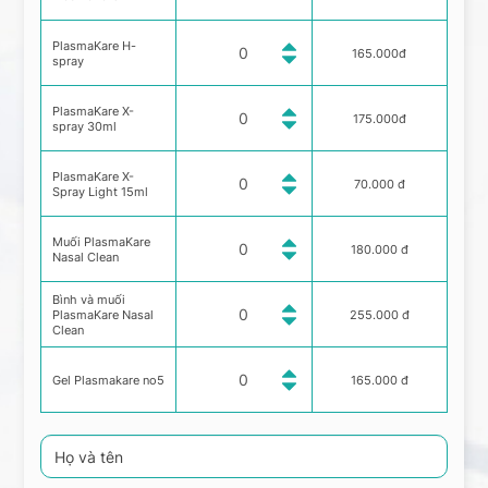
PlasmaKare H-
165.000đ
spray
PlasmaKare X-
175.000đ
spray 30ml
PlasmaKare X-
70.000 đ
Spray Light 15ml
Muối PlasmaKare
180.000 đ
Nasal Clean
Bình và muối
PlasmaKare Nasal
255.000 đ
Clean
Gel Plasmakare no5
165.000 đ