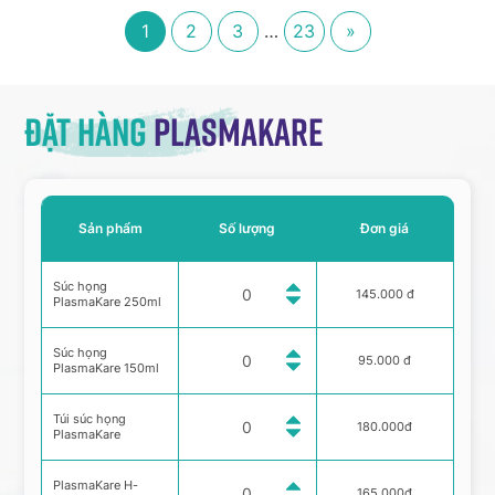
1
2
3
…
23
»
Đặt hàng
Plasmakare
Sản phẩm
Số lượng
Đơn giá
Súc họng
145.000 đ
PlasmaKare 250ml
Súc họng
95.000 đ
PlasmaKare 150ml
Túi súc họng
180.000đ
PlasmaKare
PlasmaKare H-
165.000đ