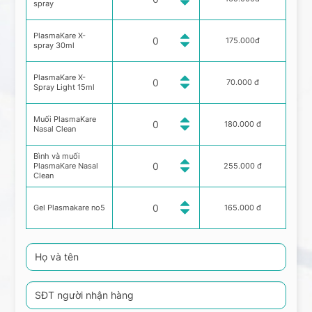
spray
PlasmaKare X-
175.000đ
spray 30ml
PlasmaKare X-
70.000 đ
Spray Light 15ml
Muối PlasmaKare
180.000 đ
Nasal Clean
Bình và muối
PlasmaKare Nasal
255.000 đ
Clean
Gel Plasmakare no5
165.000 đ