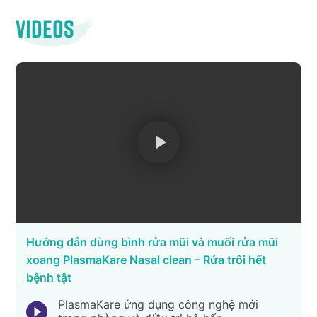
Videos
Hướng dẫn dùng bình rửa mũi và muối rửa mũi
xoang PlasmaKare Nasal clean – Rửa trôi hết
bệnh tật
PlasmaKare ứng dụng công nghệ mới