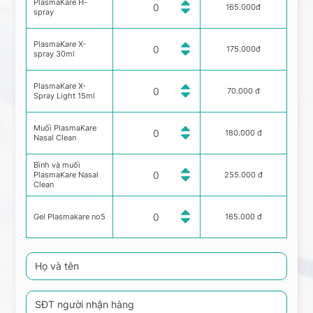
PlasmaKare H-
165.000đ
spray
PlasmaKare X-
175.000đ
spray 30ml
PlasmaKare X-
70.000 đ
Spray Light 15ml
Muối PlasmaKare
180.000 đ
Nasal Clean
Bình và muối
PlasmaKare Nasal
255.000 đ
Clean
Gel Plasmakare no5
165.000 đ