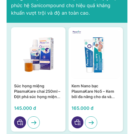
phức hệ Sanicompound cho hiệu quả kháng
khuẩn vượt trội và độ an toàn cao.
Súc họng miệng
Kem Nano bạc
S
n –
PlasmaKare chai 250ml –
PlasmaKare No5 – Kem
PL
Đột phá súc họng miệng
bôi đa năng cho da và
15
ả,
từ Nano bạc TSN
niêm mạc
KH
VI
145.000 đ
165.000 đ
95