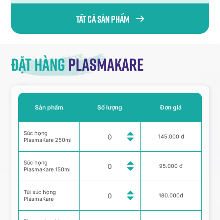
Tất cả sản phẩm
Đặt hàng
Plasmakare
Sản phẩm
Số lượng
Đơn giá
Súc họng
145.000 đ
PlasmaKare 250ml
Súc họng
95.000 đ
PlasmaKare 150ml
Túi súc họng
180.000đ
PlasmaKare