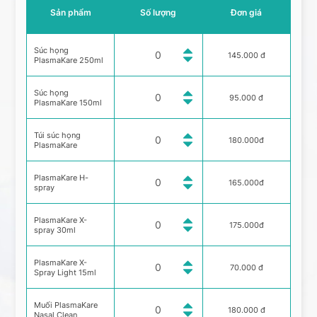
Sản phẩm
Số lượng
Đơn giá
Súc họng
145.000 đ
PlasmaKare 250ml
Súc họng
95.000 đ
PlasmaKare 150ml
Túi súc họng
180.000đ
PlasmaKare
PlasmaKare H-
165.000đ
spray
PlasmaKare X-
175.000đ
spray 30ml
PlasmaKare X-
70.000 đ
Spray Light 15ml
Muối PlasmaKare
180.000 đ
Nasal Clean