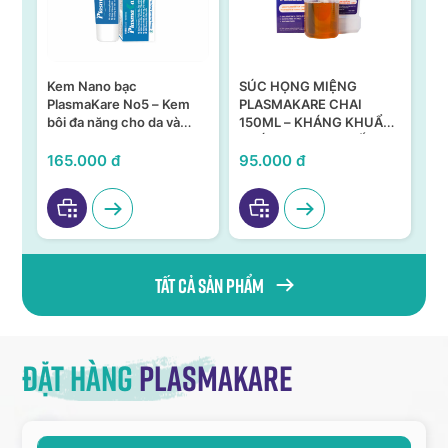
Kem Nano bạc
SÚC HỌNG MIỆNG
Xị
 –
PlasmaKare No5 – Kem
PLASMAKARE CHAI
X-
g
bôi đa năng cho da và
150ML – KHÁNG KHUẨN,
niêm mạc
KHÁNG VIRUS, CHỐNG
VIÊM TẠI HỌNG MIỆNG
165.000 đ
95.000 đ
70
Tất cả sản phẩm
Đặt hàng
Plasmakare