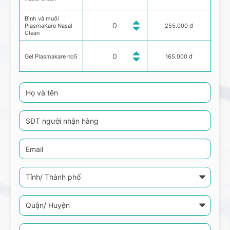
Bình và muối
PlasmaKare Nasal
255.000 đ
Clean
Gel Plasmakare no5
165.000 đ