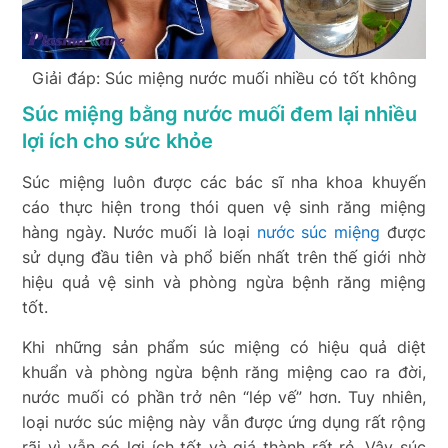
Giải đáp: Súc miệng nước muối nhiều có tốt không
Súc miệng bằng nước muối đem lại nhiều
lợi ích cho sức khỏe
Súc miệng luôn được các bác sĩ nha khoa khuyến
cáo thực hiện trong thói quen vệ sinh răng miệng
hàng ngày. Nước muối là loại
nước súc miệng
được
sử dụng đầu tiên và phổ biến nhất trên thế giới nhờ
hiệu quả vệ sinh và phòng ngừa bệnh răng miệng
tốt.
Khi những sản phẩm súc miệng có hiệu quả diệt
khuẩn và phòng ngừa bệnh răng miệng cao ra đời,
nước muối có phần trở nên “lép vế” hơn. Tuy nhiên,
loại nước súc miệng này vẫn được ứng dụng rất rộng
rãi vì vẫn có lợi ích tốt và giá thành rất rẻ. Vậy súc