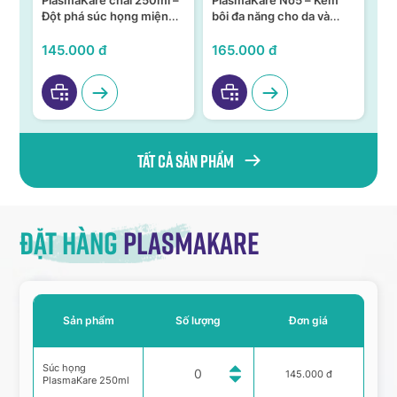
n –
PlasmaKare chai 250ml –
PlasmaKare No5 – Kem
PL
Đột phá súc họng miệng
bôi đa năng cho da và
15
ả,
từ Nano bạc TSN
niêm mạc
KH
VI
145.000 đ
165.000 đ
95
Tất cả sản phẩm
Đặt hàng
Plasmakare
Sản phẩm
Số lượng
Đơn giá
Súc họng
145.000 đ
PlasmaKare 250ml