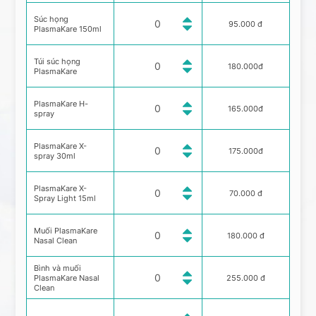
Súc họng
95.000 đ
PlasmaKare 150ml
Túi súc họng
180.000đ
PlasmaKare
PlasmaKare H-
165.000đ
spray
PlasmaKare X-
175.000đ
spray 30ml
PlasmaKare X-
70.000 đ
Spray Light 15ml
Muối PlasmaKare
180.000 đ
Nasal Clean
Bình và muối
PlasmaKare Nasal
255.000 đ
Clean