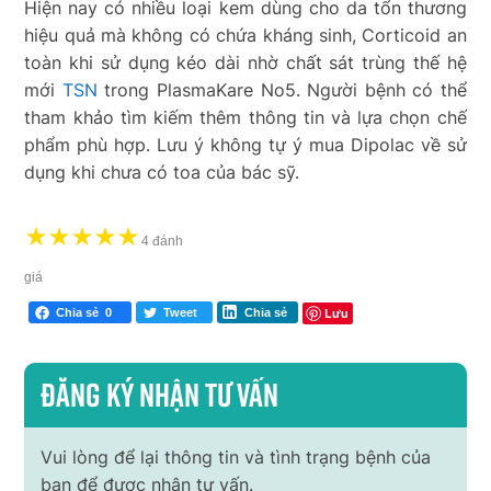
Hiện nay có nhiều loại kem dùng cho da tổn thương
hiệu quả mà không có chứa kháng sinh, Corticoid an
toàn khi sử dụng kéo dài nhờ chất sát trùng thế hệ
mới
TSN
trong PlasmaKare No5. Người bệnh có thể
tham khảo tìm kiếm thêm thông tin và lựa chọn chế
phẩm phù hợp. Lưu ý không tự ý mua Dipolac về sử
dụng khi chưa có toa của bác sỹ.
★
★
★
★
★
4 đánh
giá
Lưu
Chia sẻ
0
Tweet
Chia sẻ
Đăng ký nhận tư vấn
Vui lòng để lại thông tin và tình trạng bệnh của
bạn để được nhận tư vấn.