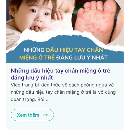
ững dấu hiệu tay chân miệng ở trẻ
Mách mẹ
ng lưu ý nhất
miệng ở
c trang bị kiến thức về cách phòng ngừa và
Tay chân 
ng dấu hiệu tay chân miệng ở trẻ là vô cùng
đặc biệt 
n trọng. Bởi …
bệnh, nhi
Xem thêm
Xem t