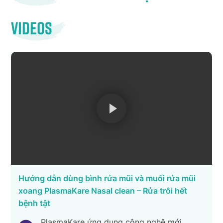
Videos
Hướng dẫn dùng bình rửa mũi và muối rửa mũi
xoang PlasmaKare Nasal clean – Rửa trôi hết
bệnh tật
PlasmaKare ứng dụng công nghệ mới