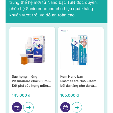
trùng thế hệ mới từ Nano bạc TSN độc quyền,
phức hệ Sanicompound cho hiệu quả kháng
khuẩn vượt trội và độ an toàn cao.
họng miệng
Kem Nano bạc
SÚC HỌNG MI
maKare chai 250ml –
PlasmaKare No5 – Kem
PLASMAKARE 
phá súc họng miệng
bôi đa năng cho da và
150ML – KHÁN
ano bạc TSN
niêm mạc
KHÁNG VIRUS
VIÊM TẠI HỌN
.000 đ
165.000 đ
95.000 đ