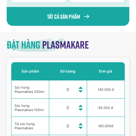
Tất cả sản phẩm
Đặt hàng
Plasmakare
Sản phẩm
Số lượng
Đơn giá
Súc họng
145.000 đ
PlasmaKare 250ml
Súc họng
95.000 đ
PlasmaKare 150ml
Túi súc họng
180.000đ
PlasmaKare