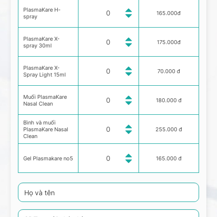
PlasmaKare H-
165.000đ
spray
PlasmaKare X-
175.000đ
spray 30ml
PlasmaKare X-
70.000 đ
Spray Light 15ml
Muối PlasmaKare
180.000 đ
Nasal Clean
Bình và muối
PlasmaKare Nasal
255.000 đ
Clean
Gel Plasmakare no5
165.000 đ