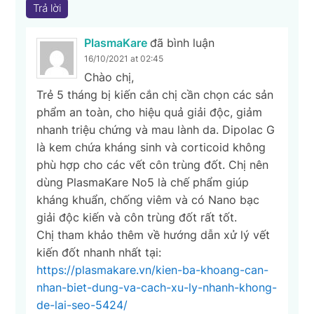
Trả lời
PlasmaKare
đã bình luận
16/10/2021 at 02:45
Chào chị,
Trẻ 5 tháng bị kiến cắn chị cần chọn các sản
phẩm an toàn, cho hiệu quả giải độc, giảm
nhanh triệu chứng và mau lành da. Dipolac G
là kem chứa kháng sinh và corticoid không
phù hợp cho các vết côn trùng đốt. Chị nên
dùng PlasmaKare No5 là chế phẩm giúp
kháng khuẩn, chống viêm và có Nano bạc
giải độc kiến và côn trùng đốt rất tốt.
Chị tham khảo thêm về hướng dẫn xử lý vết
kiến đốt nhanh nhất tại:
https://plasmakare.vn/kien-ba-khoang-can-
nhan-biet-dung-va-cach-xu-ly-nhanh-khong-
de-lai-seo-5424/