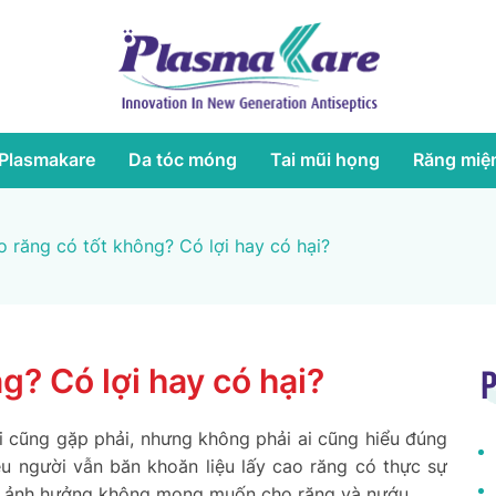
Plasmakare
Da tóc móng
Tai mũi họng
Răng miệ
o răng có tốt không? Có lợi hay có hại?
g? Có lợi hay có hại?
P
i cũng gặp phải, nhưng không phải ai cũng hiểu đúng
ều người vẫn băn khoăn liệu lấy cao răng có thực sự
hững ảnh hưởng không mong muốn cho răng và nướu.