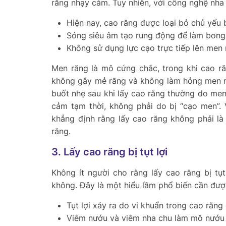
răng nhạy cảm. Tuy nhiên, với công nghệ nha 
Hiện nay, cao răng được loại bỏ chủ yếu
Sóng siêu âm tạo rung động để làm bong
Không sử dụng lực cạo trực tiếp lên men
Men răng là mô cứng chắc, trong khi cao r
không gây mẻ răng và không làm hỏng men r
buốt nhẹ sau khi lấy cao răng thường do men
cảm tạm thời, không phải do bị “cạo men”. 
khẳng định rằng lấy cao răng không phải l
răng.
3. Lấy cao răng bị tụt lợi
Không ít người cho rằng lấy cao răng bị tụ
không. Đây là một hiểu lầm phổ biến cần được
Tụt lợi xảy ra do vi khuẩn trong cao răn
Viêm nướu và viêm nha chu làm mô nướu y