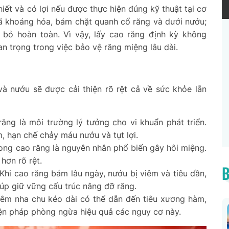
iết và có lợi nếu được thực hiện đúng kỹ thuật tại cơ
đã khoáng hóa, bám chặt quanh cổ răng và dưới nướu;
i bỏ hoàn toàn. Vì vậy, lấy cao răng định kỳ không
n trọng trong việc bảo vệ răng miệng lâu dài.
và nướu sẽ được cải thiện rõ rệt cả về sức khỏe lẫn
ăng là môi trường lý tưởng cho vi khuẩn phát triển.
, hạn chế chảy máu nướu và tụt lợi.
trong cao răng là nguyên nhân phổ biến gây hôi miệng.
hơn rõ rệt.
B
 Khi cao răng bám lâu ngày, nướu bị viêm và tiêu dần,
iúp giữ vững cấu trúc nâng đỡ răng.
êm nha chu kéo dài có thể dẫn đến tiêu xương hàm,
iện pháp phòng ngừa hiệu quả các nguy cơ này.