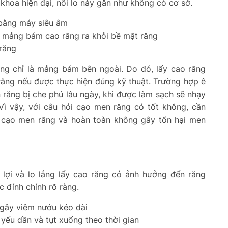
khoa hiện đại, nỗi lo này gần như không có cơ sở.
 bằng máy siêu âm
 mảng bám cao răng ra khỏi bề mặt răng
 răng
ăng chỉ là mảng bám bên ngoài. Do đó, lấy cao răng
ăng nếu được thực hiện đúng kỹ thuật. Trường hợp ê
 răng bị che phủ lâu ngày, khi được làm sạch sẽ nhạy
Vì vậy, với câu hỏi cạo men răng có tốt không, cần
à cạo men răng và hoàn toàn không gây tổn hại men
t lợi và lo lắng lấy cao răng có ảnh hưởng đến răng
 đính chính rõ ràng.
g gây viêm nướu kéo dài
ếu dần và tụt xuống theo thời gian