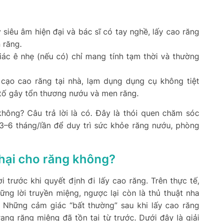
y siêu âm hiện đại và bác sĩ có tay nghề, lấy cao răng
 răng.
ác ê nhẹ (nếu có) chỉ mang tính tạm thời và thường
ự cạo cao răng tại nhà, lạm dụng dụng cụ không tiệt
 tố gây tổn thương nướu và men răng.
không? Câu trả lời là có. Đây là thói quen chăm sóc
 3–6 tháng/lần để duy trì sức khỏe răng nướu, phòng
 hại cho răng không?
 trước khi quyết định đi lấy cao răng. Trên thực tế,
ng lời truyền miệng, ngược lại còn là thủ thuật nha
. Những cảm giác “bất thường” sau khi lấy cao răng
ạng răng miệng đã tồn tại từ trước. Dưới đây là giải