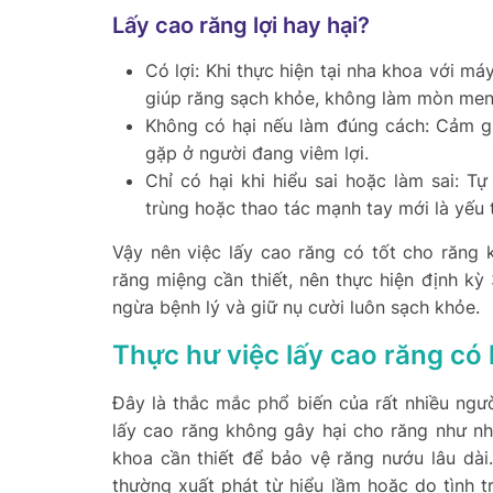
Lấy cao răng lợi hay hại?
Có lợi: Khi thực hiện tại nha khoa với má
giúp răng sạch khỏe, không làm mòn men
Không có hại nếu làm đúng cách: Cảm gi
gặp ở người đang viêm lợi.
Chỉ có hại khi hiểu sai hoặc làm sai: T
trùng hoặc thao tác mạnh tay mới là yếu
Vậy nên việc lấy cao răng có tốt cho răng 
răng miệng cần thiết, nên thực hiện định kỳ
ngừa bệnh lý và giữ nụ cười luôn sạch khỏe.
Thực hư việc lấy cao răng có
Đây là thắc mắc phổ biến của rất nhiều người
lấy cao răng không gây hại cho răng như nhữ
khoa cần thiết để bảo vệ răng nướu lâu dài
thường xuất phát từ hiểu lầm hoặc do tình tr