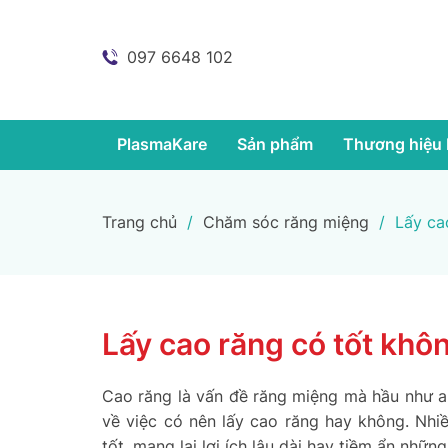
097 6648 102
PlasmaKare
Sản phẩm
Thương hiệu 
Trang chủ
/
Chăm sóc răng miệng
/
Lấy ca
Lấy cao răng có tốt khôn
Cao răng là vấn đề răng miệng mà hầu như a
về việc có nên lấy cao răng hay không. Nhi
tốt, mang lại lợi ích lâu dài hay tiềm ẩn n