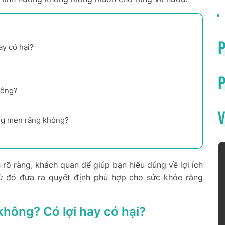
ay có hại?
P
hông?
V
ng men răng không?
 rõ ràng, khách quan để giúp bạn hiểu đúng về lợi ích
 từ đó đưa ra quyết định phù hợp cho sức khỏe răng
 không? Có lợi hay có hại?