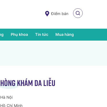
Điểm bán
ng
Phụ khoa
Tin tức
Mua hàng
hòng khám da liễu
Hà Nội
Hồ Chí Minh