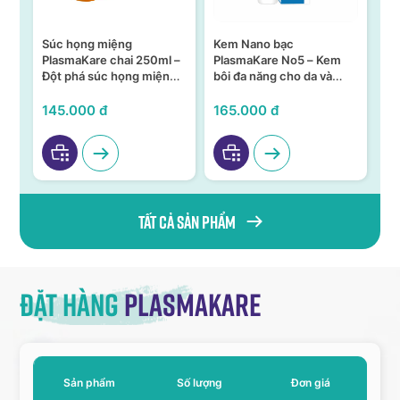
Súc họng miệng
Kem Nano bạc
S
n –
PlasmaKare chai 250ml –
PlasmaKare No5 – Kem
PL
Đột phá súc họng miệng
bôi đa năng cho da và
15
ả,
từ Nano bạc TSN
niêm mạc
KH
VI
145.000 đ
165.000 đ
95
Tất cả sản phẩm
Đặt hàng
Plasmakare
Sản phẩm
Số lượng
Đơn giá