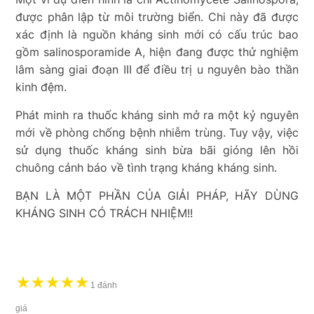
được phân lập từ môi trường biển. Chi này đã được
xác định là nguồn kháng sinh mới có cấu trúc bao
gồm salinosporamide A, hiện đang được thử nghiệm
lâm sàng giai đoạn III để điều trị u nguyên bào thần
kinh đệm.
Phát minh ra thuốc kháng sinh mở ra một kỷ nguyên
mới về phòng chống bệnh nhiễm trùng. Tuy vậy, việc
sử dụng thuốc kháng sinh bừa bãi gióng lên hồi
chuông cảnh báo về tình trạng kháng kháng sinh.
BẠN LÀ MỘT PHẦN CỦA GIẢI PHÁP, HÃY DÙNG
KHÁNG SINH CÓ TRÁCH NHIỆM!!
★
★
★
★
★
1 đánh
giá