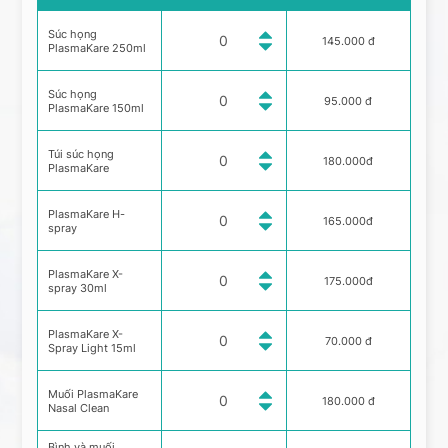
Súc họng
145.000 đ
PlasmaKare 250ml
Súc họng
95.000 đ
PlasmaKare 150ml
Túi súc họng
180.000đ
PlasmaKare
PlasmaKare H-
165.000đ
spray
PlasmaKare X-
175.000đ
spray 30ml
PlasmaKare X-
70.000 đ
Spray Light 15ml
Muối PlasmaKare
180.000 đ
Nasal Clean
Bình và muối