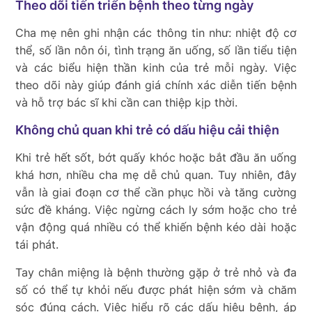
Theo dõi tiến triển bệnh theo từng ngày
Cha mẹ nên ghi nhận các thông tin như: nhiệt độ cơ
thể, số lần nôn ói, tình trạng ăn uống, số lần tiểu tiện
và các biểu hiện thần kinh của trẻ mỗi ngày. Việc
theo dõi này giúp đánh giá chính xác diễn tiến bệnh
và hỗ trợ bác sĩ khi cần can thiệp kịp thời.
Không chủ quan khi trẻ có dấu hiệu cải thiện
Khi trẻ hết sốt, bớt quấy khóc hoặc bắt đầu ăn uống
khá hơn, nhiều cha mẹ dễ chủ quan. Tuy nhiên, đây
vẫn là giai đoạn cơ thể cần phục hồi và tăng cường
sức đề kháng. Việc ngừng cách ly sớm hoặc cho trẻ
vận động quá nhiều có thể khiến bệnh kéo dài hoặc
tái phát.
Tay chân miệng là bệnh thường gặp ở trẻ nhỏ và đa
số có thể tự khỏi nếu được phát hiện sớm và chăm
sóc đúng cách. Việc hiểu rõ các dấu hiệu bệnh, áp