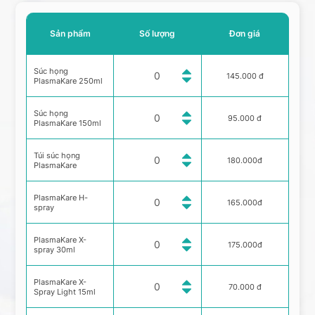
Sản phẩm
Số lượng
Đơn giá
Súc họng
145.000 đ
PlasmaKare 250ml
Súc họng
95.000 đ
PlasmaKare 150ml
Túi súc họng
180.000đ
PlasmaKare
PlasmaKare H-
165.000đ
spray
PlasmaKare X-
175.000đ
spray 30ml
PlasmaKare X-
70.000 đ
Spray Light 15ml