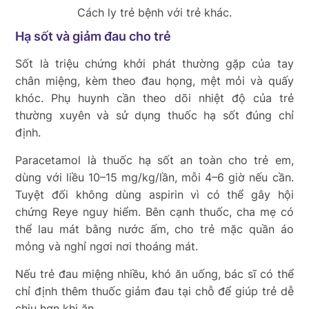
Cách ly trẻ bệnh với trẻ khác.
Hạ sốt và giảm đau cho trẻ
Sốt là triệu chứng khởi phát thường gặp của tay
chân miệng, kèm theo đau họng, mệt mỏi và quấy
khóc. Phụ huynh cần theo dõi nhiệt độ của trẻ
thường xuyên và sử dụng thuốc hạ sốt đúng chỉ
định.
Paracetamol là thuốc hạ sốt an toàn cho trẻ em,
dùng với liều 10–15 mg/kg/lần, mỗi 4–6 giờ nếu cần.
Tuyệt đối không dùng aspirin vì có thể gây hội
chứng Reye nguy hiểm. Bên cạnh thuốc, cha mẹ có
thể lau mát bằng nước ấm, cho trẻ mặc quần áo
mỏng và nghỉ ngơi nơi thoáng mát.
Nếu trẻ đau miệng nhiều, khó ăn uống, bác sĩ có thể
chỉ định thêm thuốc giảm đau tại chỗ để giúp trẻ dễ
chịu hơn khi ăn.