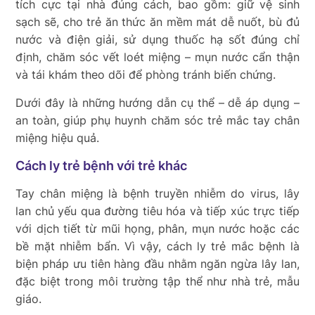
tích cực tại nhà đúng cách, bao gồm: giữ vệ sinh
sạch sẽ, cho trẻ ăn thức ăn mềm mát dễ nuốt, bù đủ
nước và điện giải, sử dụng thuốc hạ sốt đúng chỉ
định, chăm sóc vết loét miệng – mụn nước cẩn thận
và tái khám theo dõi để phòng tránh biến chứng.
Dưới đây là những hướng dẫn cụ thể – dễ áp dụng –
an toàn, giúp phụ huynh chăm sóc trẻ mắc tay chân
miệng hiệu quả.
Cách ly trẻ bệnh với trẻ khác
Tay chân miệng là bệnh truyền nhiễm do virus, lây
lan chủ yếu qua đường tiêu hóa và tiếp xúc trực tiếp
với dịch tiết từ mũi họng, phân, mụn nước hoặc các
bề mặt nhiễm bẩn. Vì vậy, cách ly trẻ mắc bệnh là
biện pháp ưu tiên hàng đầu nhằm ngăn ngừa lây lan,
đặc biệt trong môi trường tập thể như nhà trẻ, mẫu
giáo.