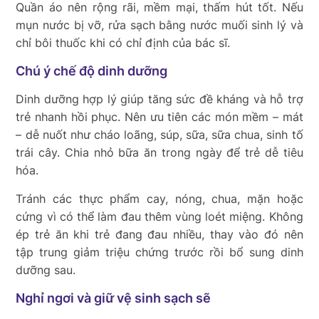
Quần áo nên rộng rãi, mềm mại, thấm hút tốt. Nếu
mụn nước bị vỡ, rửa sạch bằng nước muối sinh lý và
chỉ bôi thuốc khi có chỉ định của bác sĩ.
Chú ý chế độ dinh dưỡng
Dinh dưỡng hợp lý giúp tăng sức đề kháng và hỗ trợ
trẻ nhanh hồi phục. Nên ưu tiên các món mềm – mát
– dễ nuốt như cháo loãng, súp, sữa, sữa chua, sinh tố
trái cây. Chia nhỏ bữa ăn trong ngày để trẻ dễ tiêu
hóa.
Tránh các thực phẩm cay, nóng, chua, mặn hoặc
cứng vì có thể làm đau thêm vùng loét miệng. Không
ép trẻ ăn khi trẻ đang đau nhiều, thay vào đó nên
tập trung giảm triệu chứng trước rồi bổ sung dinh
dưỡng sau.
Nghỉ ngơi và giữ vệ sinh sạch sẽ