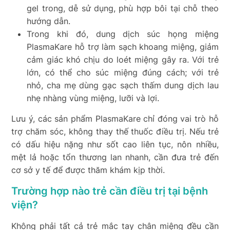
gel trong, dễ sử dụng, phù hợp bôi tại chỗ theo
hướng dẫn.
Trong khi đó, dung dịch súc họng miệng
PlasmaKare hỗ trợ làm sạch khoang miệng, giảm
cảm giác khó chịu do loét miệng gây ra. Với trẻ
lớn, có thể cho súc miệng đúng cách; với trẻ
nhỏ, cha mẹ dùng gạc sạch thấm dung dịch lau
nhẹ nhàng vùng miệng, lưỡi và lợi.
Lưu ý, các sản phẩm PlasmaKare chỉ đóng vai trò hỗ
trợ chăm sóc, không thay thế thuốc điều trị. Nếu trẻ
có dấu hiệu nặng như sốt cao liên tục, nôn nhiều,
mệt lả hoặc tổn thương lan nhanh, cần đưa trẻ đến
cơ sở y tế để được thăm khám kịp thời.
Trường hợp nào trẻ cần điều trị tại bệnh
viện?
Không phải tất cả trẻ mắc tay chân miệng đều cần