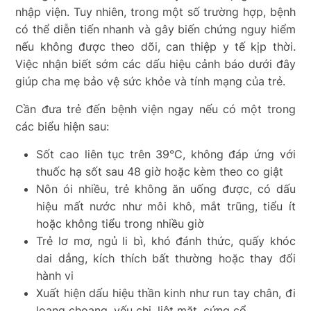
nhập viện. Tuy nhiên, trong một số trường hợp, bệnh
có thể diễn tiến nhanh và gây biến chứng nguy hiểm
nếu không được theo dõi, can thiệp y tế kịp thời.
Việc nhận biết sớm các dấu hiệu cảnh báo dưới đây
giúp cha mẹ bảo vệ sức khỏe và tính mạng của trẻ.
Cần đưa trẻ đến bệnh viện ngay nếu có một trong
các biểu hiện sau:
Sốt cao liên tục trên 39°C, không đáp ứng với
thuốc hạ sốt sau 48 giờ hoặc kèm theo co giật
Nôn ói nhiều, trẻ không ăn uống được, có dấu
hiệu mất nước như môi khô, mắt trũng, tiểu ít
hoặc không tiểu trong nhiều giờ
Trẻ lơ mơ, ngủ li bì, khó đánh thức, quấy khóc
dai dẳng, kích thích bất thường hoặc thay đổi
hành vi
Xuất hiện dấu hiệu thần kinh như run tay chân, đi
loạng choạng, yếu chi, liệt mặt, cứng cổ