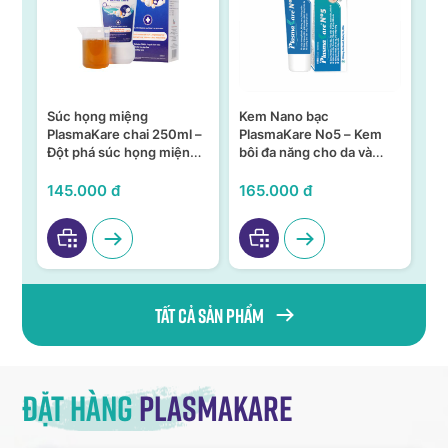
Súc họng miệng
Kem Nano bạc
S
n –
PlasmaKare chai 250ml –
PlasmaKare No5 – Kem
PL
Đột phá súc họng miệng
bôi đa năng cho da và
15
ả,
từ Nano bạc TSN
niêm mạc
KH
VI
145.000 đ
165.000 đ
95
Tất cả sản phẩm
Đặt hàng
Plasmakare