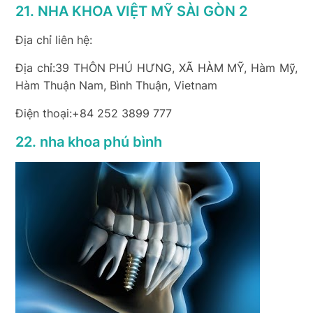
21. NHA KHOA VIỆT MỸ SÀI GÒN 2
Địa chỉ liên hệ:
Địa chỉ:39 THÔN PHÚ HƯNG, XÃ HÀM MỸ, Hàm Mỹ,
Hàm Thuận Nam, Bình Thuận, Vietnam
Điện thoại:+84 252 3899 777
22. nha khoa phú bình