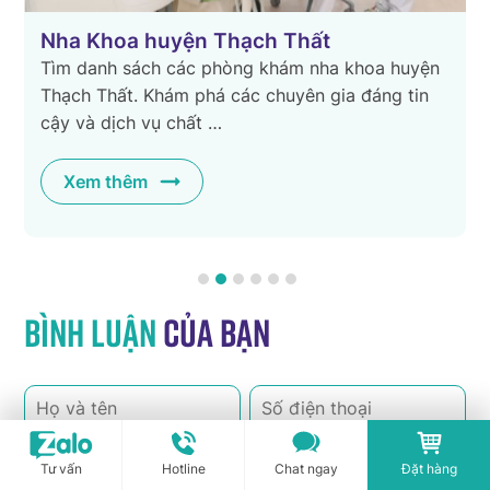
Nha Khoa Đồng Tháp
a huyện
Khám phá các địa chỉ phòng khám nha khoa
ng tin
Đồng Tháp. Dịch vụ chất lượng và chuyên ngh
để bảo vệ sức khỏe …
Xem thêm
Bình luận
của bạn
Tư vấn
Hotline
Chat ngay
Đặt hàng