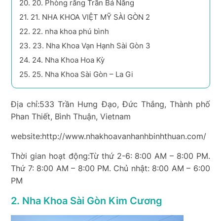
20.
20. Phòng răng Trần Bá Năng
21.
21. NHA KHOA VIỆT MỸ SÀI GÒN 2
22.
22. nha khoa phú bình
23.
23. Nha Khoa Vạn Hạnh Sài Gòn 3
24.
24. Nha Khoa Hoa Kỳ
25.
25. Nha Khoa Sài Gòn – La Gi
Địa chỉ:533 Trần Hưng Đạo, Đức Thắng, Thành phố
Phan Thiết, Bình Thuận, Vietnam
website:http://www.nhakhoavanhanhbinhthuan.com/
Thời gian hoạt động:Từ thứ 2-6: 8:00 AM – 8:00 PM.
Thứ 7: 8:00 AM – 8:00 PM. Chủ nhật: 8:00 AM – 6:00
PM
2. Nha Khoa Sài Gòn Kim Cương