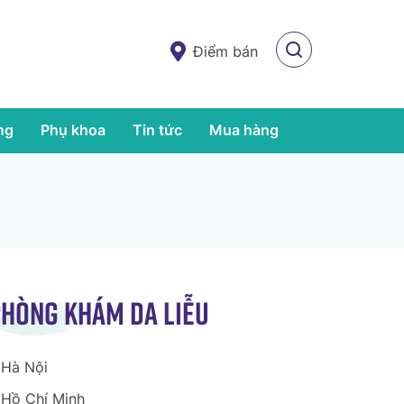
Điểm bán
ng
Phụ khoa
Tin tức
Mua hàng
hòng khám da liễu
Hà Nội
Hồ Chí Minh