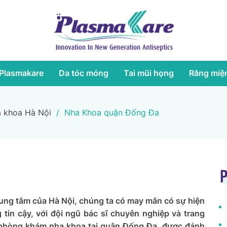
Plasmakare
Da tóc móng
Tai mũi họng
Răng miệ
 khoa Hà Nội
/
Nha Khoa quận Đống Đa
P
ung tâm của Hà Nội, chúng ta có may mắn có sự hiện
in cậy, với đội ngũ bác sĩ chuyên nghiệp và trang
ác phòng khám nha khoa tại quận Đống Đa, được đánh