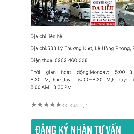
Địa chỉ liên hệ:
Địa chỉ:538 Lý Thường Kiệt, Lê Hồng Phong, 
Điện thoại:0902 460 228
Thời gian hoạt động:Monday: 5:00 – 8:3
8:30 PM,Thursday: 5:00 – 8:30 PM,Friday: 
8:00 AM – 8:30 PM
★
★
★
★
★
0.0
-
0 đánh giá
Đăng ký nhận tư vấn