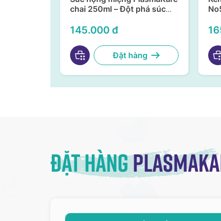
 Clean –
chai 250ml – Đột phá súc
No5
ng virus,
họng miệng từ Nano bạc
da 
, an toàn
TSN
145.000 đ
16
àng
Đặt hàng
Đặt hàng
Plasmaka