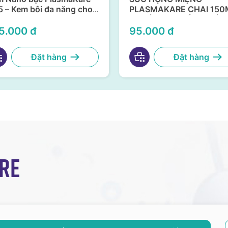
 – Kem bôi đa năng cho
PLASMAKARE CHAI 150
và niêm mạc
– KHÁNG KHUẨN, KHÁN
VIRUS, CHỐNG VIÊM TẠI
5.000 đ
95.000 đ
HỌNG MIỆNG
Đặt hàng
Đặt hàng
re