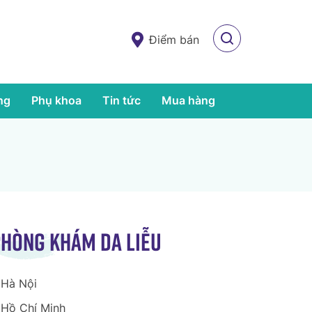
Điểm bán
ng
Phụ khoa
Tin tức
Mua hàng
hòng khám da liễu
Hà Nội
Hồ Chí Minh