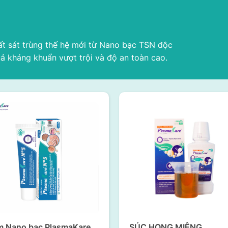
át trùng thế hệ mới từ Nano bạc TSN độc
ả kháng khuẩn vượt trội và độ an toàn cao.
m Nano bạc PlasmaKare
SÚC HỌNG MIỆNG