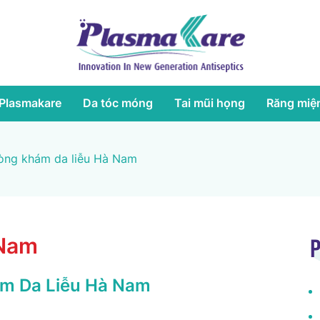
Plasmakare
Da tóc móng
Tai mũi họng
Răng miệ
òng khám da liễu Hà Nam
 Nam
P
âm Da Liễu Hà Nam