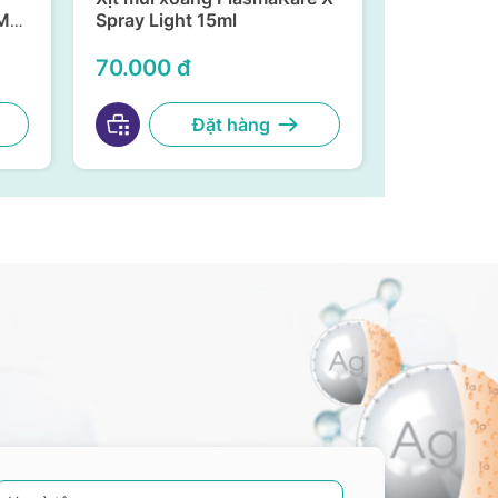
ML
Spray Light 15ml
X-Spray –
G
Kháng Vir
30ml
70.000 đ
175.000
Đặt hàng