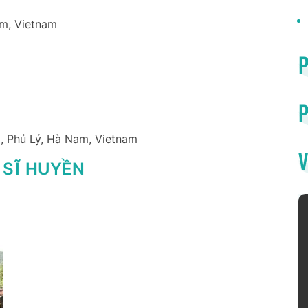
am, Vietnam
P
, Phủ Lý, Hà Nam, Vietnam
V
 SĨ HUYỀN