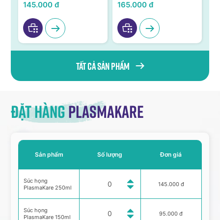
VI
145.000 đ
165.000 đ
95
Tất cả sản phẩm
Đặt hàng
Plasmakare
Sản phẩm
Số lượng
Đơn giá
Súc họng
145.000 đ
PlasmaKare 250ml
Súc họng
95.000 đ
PlasmaKare 150ml