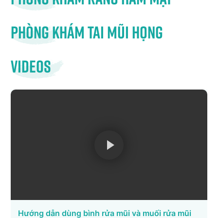
Phòng khám tai mũi họng
Videos
Hướng dẫn dùng bình rửa mũi và muối rửa mũi