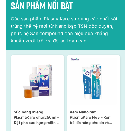
Sản phẩm nổi bật
Các sản phẩm PlasmaKare sử dụng các chất sát
trùng thế hệ mới từ Nano bạc TSN độc quyền,
phức hệ Sanicompound cho hiệu quả kháng
khuẩn vượt trội và độ an toàn cao.
Súc họng miệng
Kem Nano bạc
S
n –
PlasmaKare chai 250ml –
PlasmaKare No5 – Kem
PL
Đột phá súc họng miệng
bôi đa năng cho da và
15
ả,
từ Nano bạc TSN
niêm mạc
KH