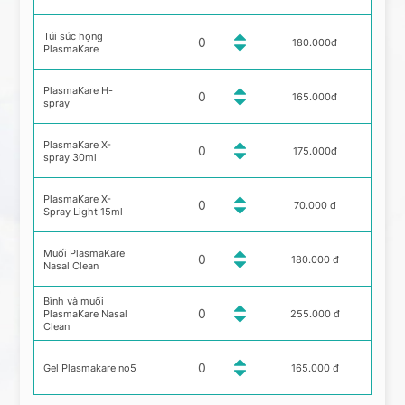
Túi súc họng
180.000đ
PlasmaKare
PlasmaKare H-
165.000đ
spray
PlasmaKare X-
175.000đ
spray 30ml
PlasmaKare X-
70.000 đ
Spray Light 15ml
Muối PlasmaKare
180.000 đ
Nasal Clean
Bình và muối
PlasmaKare Nasal
255.000 đ
Clean
Gel Plasmakare no5
165.000 đ