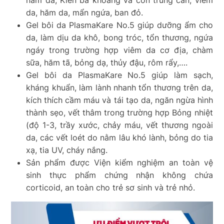
da, hăm da, mẩn ngứa, ban đỏ.
Gel bôi da PlasmaKare No.5 giúp dưỡng ẩm cho
da, làm dịu da khô, bong tróc, tổn thương, ngứa
ngáy trong trường hợp viêm da cơ địa, chàm
sữa, hăm tã, bỏng dạ, thủy đậu, rôm rẩy,….
Gel bôi da PlasmaKare No.5 giúp làm sạch,
kháng khuẩn, làm lành nhanh tổn thương trên da,
kích thích cầm máu và tái tạo da, ngăn ngừa hình
thành sẹo, vết thâm trong trường hợp Bỏng nhiệt
(độ 1-3, trầy xước, chảy máu, vết thương ngoài
da, các vết loét do nằm lâu khó lành, bỏng do tia
xạ, tia UV, cháy nắng.
Sản phẩm được Viện kiểm nghiệm an toàn vệ
sinh thực phẩm chứng nhận không chứa
corticoid, an toàn cho trẻ sơ sinh và trẻ nhỏ.