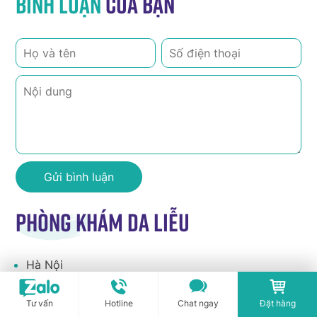
Bình luận
của bạn
Phòng khám da liễu
Hà Nội
Tư vấn
Hotline
Chat ngay
Đặt hàng
Hồ Chí Minh