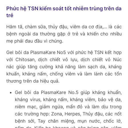
Phức hệ TSN kiểm soát tốt nhiễm trùng trên da
trẻ
Hăm tã, chàm sữa, thủy đậu, viêm da cơ địa,… là các
bệnh ngoài da thường gặp ở trẻ và khiến cho nhiều
mẹ phải đau đầu vì chúng.
Gel bôi da PlasmaKare No5 với phức hệ TSN kết hợp
với Chitosan, dịch chiết vỏ lựu, dịch chiết vỏ Núc
nác giúp tăng cường khả năng làm sạch da, kháng
khuẩn, kháng nấm, chống viêm và làm lành các tổn
thương trên da hiệu quả.
Gel bôi da PlasmaKare No.5 giúp kháng khuẩn,
kháng virus, kháng nấm, kháng viêm, bảo vệ da,
niêm mạc, giảm ngứa, mẩn đỏ và làm dịu trong
các trường hợp: Zona, Herpes, Thủy đậu, các nốt
bệnh sởi, Tay chân miệng, mụn nước, chốc lở,
nấm da, Kiến ba khoang và côn trùng cắn, viêm