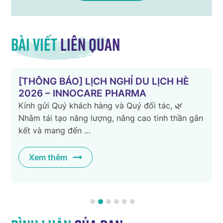
Bài viết
liên quan
Thông báo lịch nghỉ lễ Giỗ Tổ Hùng
Vương, 30/4 và 1/5 năm 2026 –
Innocare Pharma
Kính gửi: Quý Khách hàng, Quý Đối tác và toàn
n
thể Cán bộ nhân viên Công ty. Để thuận tiện cho
kế hoạch công …
Xem thêm