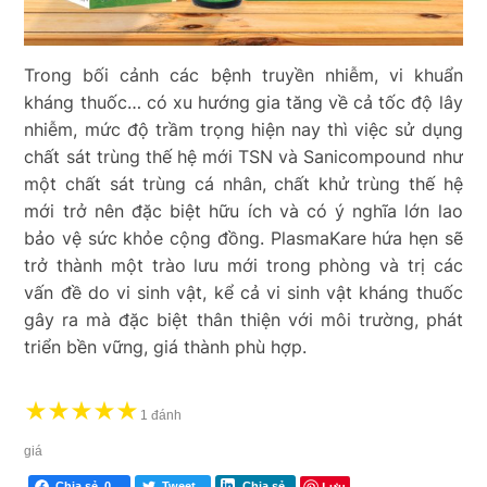
Trong bối cảnh các bệnh truyền nhiễm, vi khuẩn
kháng thuốc… có xu hướng gia tăng về cả tốc độ lây
nhiễm, mức độ trầm trọng hiện nay thì việc sử dụng
chất sát trùng thế hệ mới TSN và Sanicompound như
một chất sát trùng cá nhân, chất khử trùng thế hệ
mới trở nên đặc biệt hữu ích và có ý nghĩa lớn lao
bảo vệ sức khỏe cộng đồng. PlasmaKare hứa hẹn sẽ
trở thành một trào lưu mới trong phòng và trị các
vấn đề do vi sinh vật, kể cả vi sinh vật kháng thuốc
gây ra mà đặc biệt thân thiện với môi trường, phát
triển bền vững, giá thành phù hợp.
★
★
★
★
★
1 đánh
giá
Lưu
Chia sẻ
0
Tweet
Chia sẻ