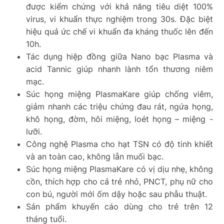
được kiểm chứng với khả năng tiêu diệt 100%
virus, vi khuẩn thực nghiệm trong 30s. Đặc biệt
hiệu quả ức chế vi khuẩn đa kháng thuốc lên đến
10h.
Tác dụng hiệp đồng giữa Nano bạc Plasma và
acid Tannic giúp nhanh lành tổn thương niêm
mạc.
Súc họng miệng PlasmaKare giúp chống viêm,
giảm nhanh các triệu chứng đau rát, ngứa họng,
khô họng, đờm, hôi miệng, loét họng – miệng -
lưỡi.
Công nghệ Plasma cho hạt TSN có độ tinh khiết
và an toàn cao, không lẫn muối bạc.
Súc họng miệng PlasmaKare có vị dịu nhẹ, không
cồn, thích hợp cho cả trẻ nhỏ, PNCT, phụ nữ cho
con bú, người mới ốm dậy hoặc sau phẫu thuật.
Sản phẩm khuyến cáo dùng cho trẻ trên 12
tháng tuổi.