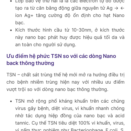
Lớp bảo vệ thứ hai là là các electron tự do được
tạo ra từ căn bằng động giữa nguyên tử Ag ‏‏‏-> <-
ion Ag+ tăng cường độ ổn định cho hạt Nano
bạc.
Kích thước hình cầu từ 10-30nm, ở kích thước
này nano bạc phát huy được hiệu quả tối da và
an toàn cho người sử dụng.
Ưu điểm hệ phức TSN so với các dòng Nano
back thông thường
TSN – chất sát trùng thế hệ mới mở ra hướng điều trị
cho bệnh nhiễm trùng hiện nay với nhiều ưu điểm
vượt trội so với dòng nano bạc thông thường.
TSN mở rộng phổ kháng khuẩn trên các chủng
virus gây bệnh, diệt virus, vi khuẩn nhanh chóng
nhờ tác dụng hiệp đồng của nano bạc và acid
tannic. Cụ thể TSN tiêu diệt 100% vi khuẩn, virus,
vi nấm thực nghiệm như Bacteriophage, E.coli, S.