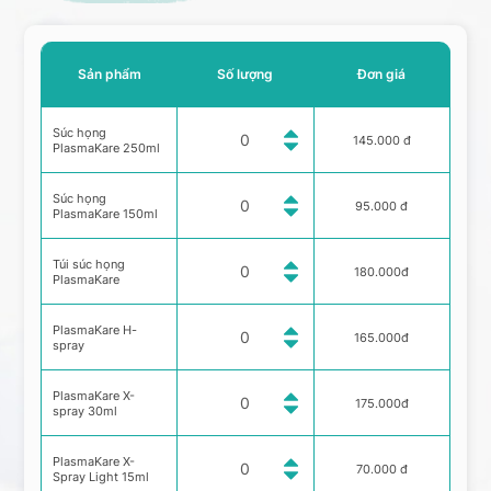
Sản phẩm
Số lượng
Đơn giá
Súc họng
145.000 đ
PlasmaKare 250ml
Súc họng
95.000 đ
PlasmaKare 150ml
Túi súc họng
180.000đ
PlasmaKare
PlasmaKare H-
165.000đ
spray
PlasmaKare X-
175.000đ
spray 30ml
PlasmaKare X-
70.000 đ
Spray Light 15ml