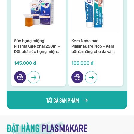
Súc họng miệng
Kem Nano bạc
S
n –
PlasmaKare chai 250ml –
PlasmaKare No5 – Kem
PL
Đột phá súc họng miệng
bôi đa năng cho da và
15
ả,
từ Nano bạc TSN
niêm mạc
KH
VI
145.000 đ
165.000 đ
95
Tất cả sản phẩm
Đặt hàng
Plasmakare