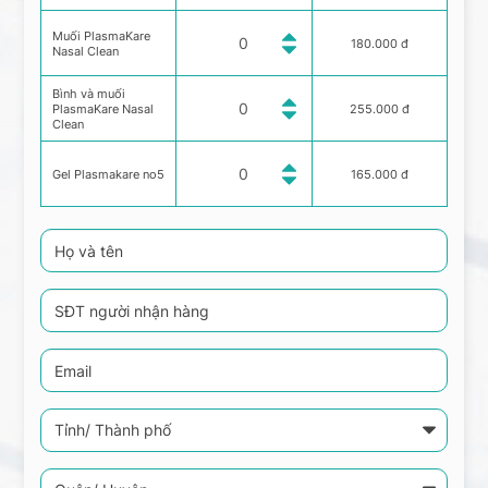
Muối PlasmaKare
180.000 đ
Nasal Clean
Bình và muối
PlasmaKare Nasal
255.000 đ
Clean
Gel Plasmakare no5
165.000 đ