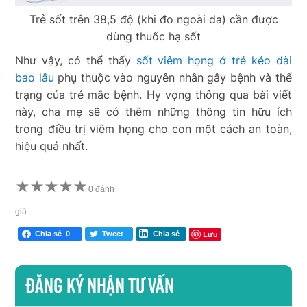
Trẻ sốt trên 38,5 độ (khi đo ngoài da) cần được
dùng thuốc hạ sốt
Như vậy, có thể thấy
sốt viêm họng ở trẻ kéo dài
bao lâu
phụ thuộc vào nguyên nhân gây bệnh và thể
trạng của trẻ mắc bệnh. Hy vọng thông qua bài viết
này, cha mẹ sẽ có thêm những thông tin hữu ích
trong điều trị viêm họng cho con một cách an toàn,
hiệu quả nhất.
★
★
★
★
★
0 đánh
giá
Lưu
Chia sẻ
0
Tweet
Chia sẻ
Đăng ký nhận tư vấn