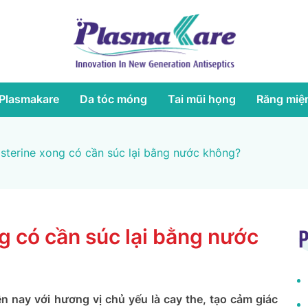
Plasmakare
Da tóc móng
Tai mũi họng
Răng miệ
sterine xong có cần súc lại bằng nước không?
g có cần súc lại bằng nước
P
ện nay với hương vị chủ yếu là cay the, tạo cảm giác