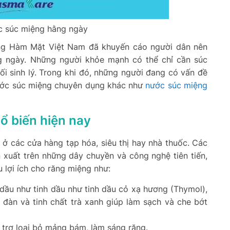
ệc súc miệng hằng ngày
 Răng Hàm Mặt Việt Nam đã khuyến cáo người dân nên
g ngày. Những người khỏe mạnh có thể chỉ cần súc
 sinh lý. Trong khi đó, những người đang có vấn đề
ước súc miệng chuyên dụng khác như
nước súc miệng
ổ biến hiện nay
 ở các cửa hàng tạp hóa, siêu thị hay nhà thuốc.
Các
 xuất trên những dây chuyền và công nghệ tiên tiến,
u lợi ích cho răng miệng như:
 dầu như tinh dầu như tinh dầu cỏ xạ hương (Thymol),
h đàn và tinh chất trà xanh giúp làm sạch và che bớt
 trợ loại bỏ mảng bám, làm sáng răng.