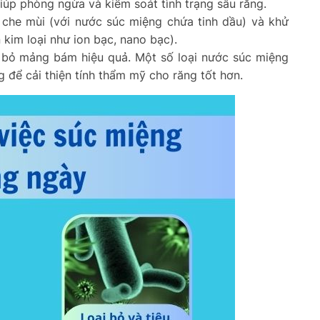
iúp phòng ngừa và kiểm soát tình trạng sâu răng.
 che mùi (với nước súc miệng chứa tinh dầu) và khử
kim loại như ion bạc, nano bạc).
i bỏ mảng bám hiệu quả. Một số loại nước súc miệng
 để cải thiện tính thẩm mỹ cho răng tốt hơn.