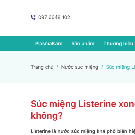
097 6648 102
PlasmaKare
Sản phẩm
Thương hiệu 
Trang chủ
/
Nước súc miệng
/
Súc miệng Li
Súc miệng Listerine xon
không?
Listerine là nước súc miệng khá phổ biến hi