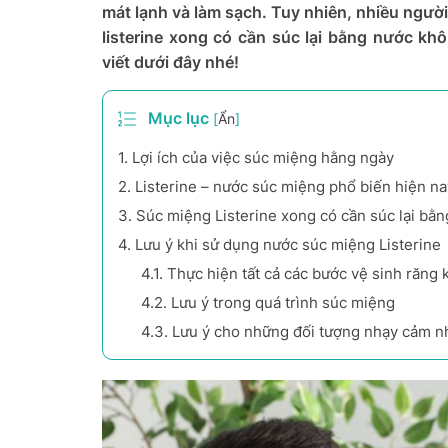
mát lạnh và làm sạch. Tuy nhiên, nhiều người
listerine xong có cần súc lại bằng nước kh
viết dưới đây nhé!
Mục lục
[
Ẩn
]
1.
Lợi ích của việc súc miệng hằng ngày
2.
Listerine – nước súc miệng phổ biến hiện na
3.
Súc miệng Listerine xong có cần súc lại bằ
4.
Lưu ý khi sử dụng nước súc miệng Listerine
4.1.
Thực hiện tất cả các bước vệ sinh răng 
4.2.
Lưu ý trong quá trình súc miệng
4.3.
Lưu ý cho những đối tượng nhạy cảm nh