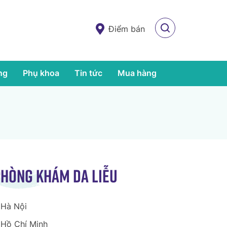
Điểm bán
ng
Phụ khoa
Tin tức
Mua hàng
hòng khám da liễu
Hà Nội
Hồ Chí Minh