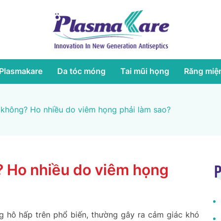
Plasmakare
Da tóc móng
Tai mũi họng
Răng miệ
không? Ho nhiều do viêm họng phải làm sao?
 Ho nhiều do viêm họng
P
g hô hấp trên phổ biến, thường gây ra cảm giác khó