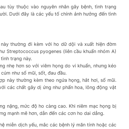
au tùy thuộc vào nguyên nhân gây bệnh, tình trạng
ời. Dưới đây là các yếu tố chính ảnh hưởng đến tình
này thường đi kèm với ho dữ dội và xuất hiện đờm
như Streptococcus pyogenes (liên cầu khuẩn nhóm A)
tình trạng này.
ng nhẹ hơn so với viêm họng do vi khuẩn, nhưng kéo
 cúm như sổ mũi, sốt, đau đầu.
ợp này thường kèm theo ngứa họng, hắt hơi, sổ mũi.
 với các chất gây dị ứng như phấn hoa, lông động vật
ng nặng, mức độ ho càng cao. Khi niêm mạc họng bị
n ứng mạnh mẽ hơn, dẫn đến các cơn ho dai dẳng.
hệ miễn dịch yếu, mắc các bệnh lý mãn tính hoặc các