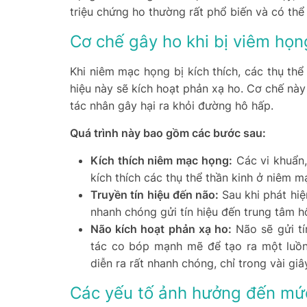
triệu chứng ho thường rất phổ biến và có thể
Cơ chế gây ho khi bị viêm họn
Khi niêm mạc họng bị kích thích, các thụ thể
hiệu này sẽ kích hoạt phản xạ ho. Cơ chế này 
tác nhân gây hại ra khỏi đường hô hấp.
Quá trình này bao gồm các bước sau:
Kích thích niêm mạc họng:
Các vi khuẩn,
kích thích các thụ thể thần kinh ở niêm m
Truyền tín hiệu đến não:
Sau khi phát hiệ
nhanh chóng gửi tín hiệu đến trung tâm h
Não kích hoạt phản xạ ho:
Não sẽ gửi tí
tác co bóp mạnh mẽ để tạo ra một luồng
diễn ra rất nhanh chóng, chỉ trong vài giâ
Các yếu tố ảnh hưởng đến mứ