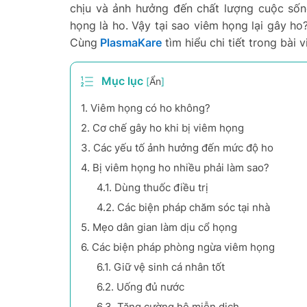
chịu và ảnh hưởng đến chất lượng cuộc sốn
họng là ho. Vậy tại sao viêm họng lại gây ho
Cùng
PlasmaKare
tìm hiểu chi tiết trong bài 
Mục lục
[
Ẩn
]
1.
Viêm họng có ho không?
2.
Cơ chế gây ho khi bị viêm họng
3.
Các yếu tố ảnh hưởng đến mức độ ho
4.
Bị viêm họng ho nhiều phải làm sao?
4.1.
Dùng thuốc điều trị
4.2.
Các biện pháp chăm sóc tại nhà
5.
Mẹo dân gian làm dịu cổ họng
6.
Các biện pháp phòng ngừa viêm họng
6.1.
Giữ vệ sinh cá nhân tốt
6.2.
Uống đủ nước
6.3.
Tăng cường hệ miễn dịch