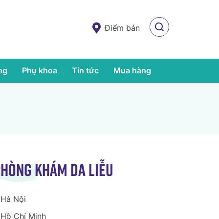
Điểm bán
ng
Phụ khoa
Tin tức
Mua hàng
hòng khám da liễu
Hà Nội
Hồ Chí Minh