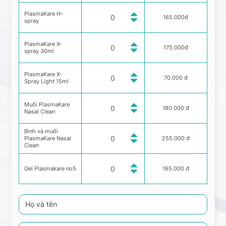
PlasmaKare H-
165.000đ
spray
PlasmaKare X-
175.000đ
spray 30ml
PlasmaKare X-
70.000 đ
Spray Light 15ml
Muối PlasmaKare
180.000 đ
Nasal Clean
Bình và muối
PlasmaKare Nasal
255.000 đ
Clean
Gel Plasmakare no5
165.000 đ