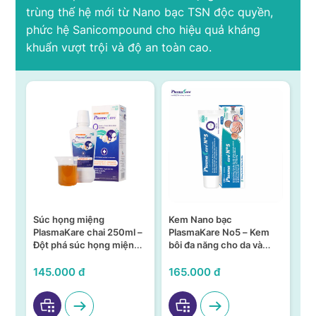
trùng thế hệ mới từ Nano bạc TSN độc quyền,
phức hệ Sanicompound cho hiệu quả kháng
khuẩn vượt trội và độ an toàn cao.
Súc họng miệng
Kem Nano bạc
S
n –
PlasmaKare chai 250ml –
PlasmaKare No5 – Kem
PL
Đột phá súc họng miệng
bôi đa năng cho da và
15
ả,
từ Nano bạc TSN
niêm mạc
KH
VI
145.000 đ
165.000 đ
95