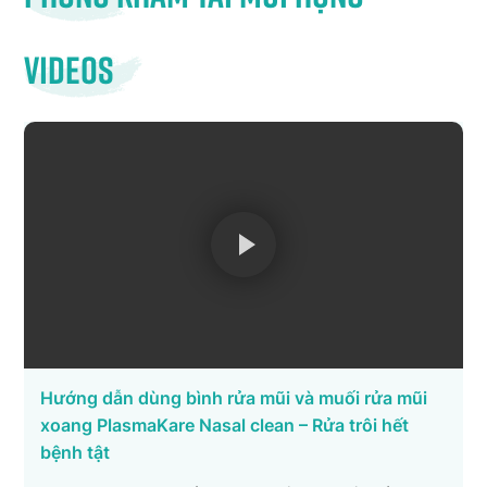
Videos
Hướng dẫn dùng bình rửa mũi và muối rửa mũi
xoang PlasmaKare Nasal clean – Rửa trôi hết
bệnh tật