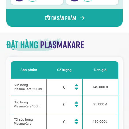
Tất cả sản phẩm
Đặt hàng
Plasmakare
Sản phẩm
Số lượng
Đơn giá
Súc họng
145.000 đ
PlasmaKare 250ml
Súc họng
95.000 đ
PlasmaKare 150ml
Túi súc họng
180.000đ
PlasmaKare