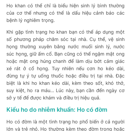
Ho khan có thể chỉ là biểu hiện sinh lý bình thường
của cơ thể nhưng có thể là dấu hiệu cảnh báo các
bệnh lý nghiêm trọng.
Khi gặp tình trạng ho khan bạn có thể áp dụng một
số phương pháp chăm sóc tại nhà. Cụ thể, vệ sinh
họng thường xuyên bằng nước muối sinh lý, nước
súc họng, giữ ấm cổ. Bạn cũng có thể ngậm mật ong
hoặc mật ong húng chanh để làm dịu bớt cảm giác
xé rát ở cổ họng. Tuy nhiên nếu cơn ho kéo dài,
đừng tự ý tự uống thuốc hoặc điều trị tại nhà. Đặc
biệt là khi ho khan kéo dài, kèm theo sốt, khó thở,
suy kiệt, ho ra máu… Lúc này, bạn cần đến ngày cơ
sở y tế để được khám và điều trị hiệu quả.
Kiểu ho do nhiễm khuẩn: Ho có đờm
Ho có đờm là một tình trạng ho phổ biến ở cả người
lớn và trẻ nhỏ. Ho thường kèm theo đờm trong hoặc