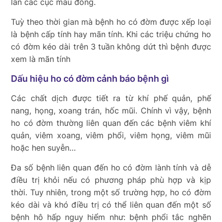
lẫn các cục máu đông.
Tuỳ theo thời gian mà bệnh ho có đờm được xếp loại
là bệnh cấp tính hay mãn tính. Khi các triệu chứng ho
có đờm kéo dài trên 3 tuần không dứt thì bệnh được
xem là mãn tính
Dấu hiệu ho có đờm cảnh báo bệnh gì
Các chất dịch được tiết ra từ khí phế quản, phế
nang, họng, xoang trán, hốc mũi. Chính vì vậy, bệnh
ho có đờm thường liên quan đến các bệnh viêm khí
quản, viêm xoang, viêm phổi, viêm họng, viêm mũi
hoặc hen suyễn…
Đa số bệnh liên quan đến ho có đờm lành tính và dễ
điều trị khỏi nếu có phương pháp phù hợp và kịp
thời. Tuy nhiên, trong một số trường hợp, ho có đờm
kéo dài và khó điều trị có thể liên quan đến một số
bệnh hô hấp nguy hiểm như: bệnh phổi tắc nghẽn