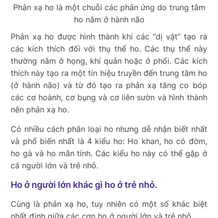
Phản xạ ho là một chuỗi các phản ứng do trung tâm
ho nằm ở hành não
Phản xạ ho được hình thành khi các “dị vật” tạo ra
các kích thích đối với thụ thể ho. Các thụ thể này
thường nằm ở họng, khí quản hoặc ở phổi. Các kích
thích này tạo ra một tín hiệu truyền đến trung tâm ho
(ở hành não) và từ đó tạo ra phản xạ tăng co bóp
các cơ hoành, cơ bụng và cơ liên sườn và hình thành
nên phản xạ ho.
Có nhiều cách phân loại ho nhưng dễ nhận biết nhất
và phổ biến nhất là 4 kiểu ho: Ho khan, ho có đờm,
ho gà và ho mãn tính. Các kiểu ho này có thể gặp ở
cả người lớn và trẻ nhỏ.
Ho ở người lớn khác gì ho ở trẻ nhỏ.
Cùng là phản xạ ho, tuy nhiên có một số khác biệt
nhất định giữa các cơn ho ở người lớn và trẻ nhỏ.